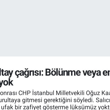
EURO
55,2510
%0.
ltay çağrısı: Bölünme veya en
yok
onrası CHP İstanbul Milletvekili Oğuz Kaan 
rultaya gitmesi gerektiğini söyledi. Salıcı
fak bir zafiyet gösterme lüksümüz yoktu