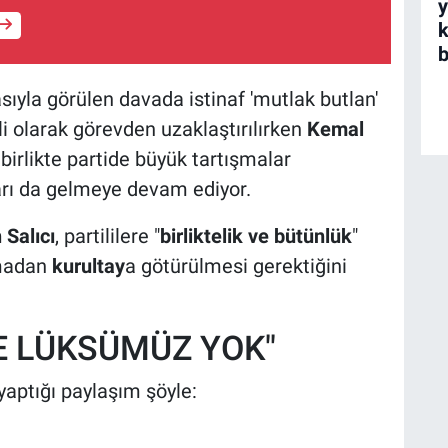
y
b
sıyla görülen davada istinaf 'mutlak butlan'
li olarak görevden uzaklaştırılırken
Kemal
birlikte partide büyük tartışmalar
ıları da gelmeye devam ediyor.
 Salıcı
, partililere "
birliktelik ve bütünlük
"
lmadan
kurultay
a götürülmesi gerektiğini
E LÜKSÜMÜZ YOK"
yaptığı paylaşım şöyle: