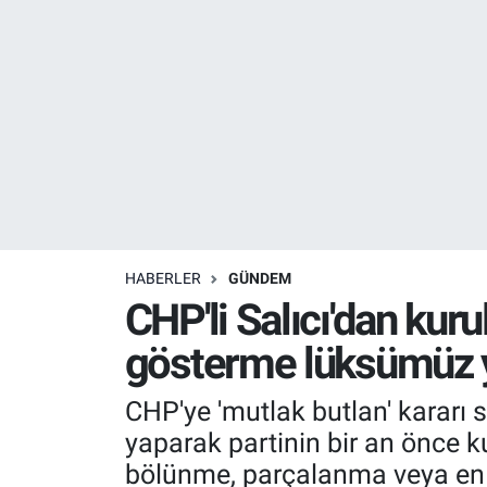
Resmi İlanlar
Resmi Reklam
YAŞAM
HABERLER
GÜNDEM
CHP'li Salıcı'dan kuru
gösterme lüksümüz 
CHP'ye 'mutlak butlan' kararı s
yaparak partinin bir an önce ku
bölünme, parçalanma veya en u