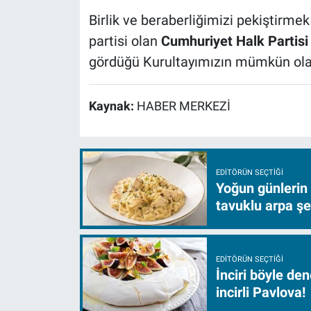
Birlik ve beraberliğimizi pekiştirm
partisi olan
Cumhuriyet Halk Partisi
gördüğü Kurultayımızın mümkün olan
Kaynak:
HABER MERKEZİ
EDITÖRÜN SEÇTIĞI
Yoğun günlerin
tavuklu arpa şe
EDITÖRÜN SEÇTIĞI
İnciri böyle de
incirli Pavlova!