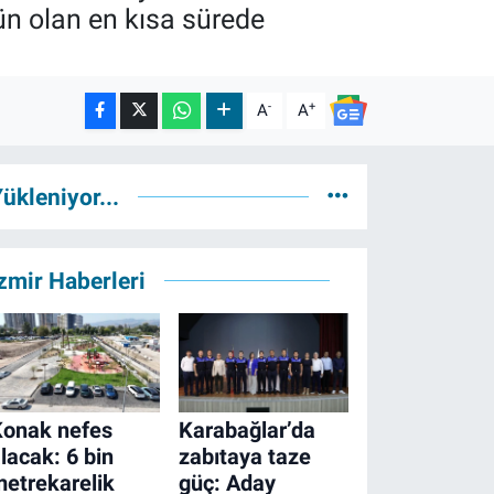
n olan en kısa sürede
-
+
A
A
ükleniyor...
zmir Haberleri
Konak nefes
Karabağlar’da
lacak: 6 bin
zabıtaya taze
etrekarelik
güç: Aday