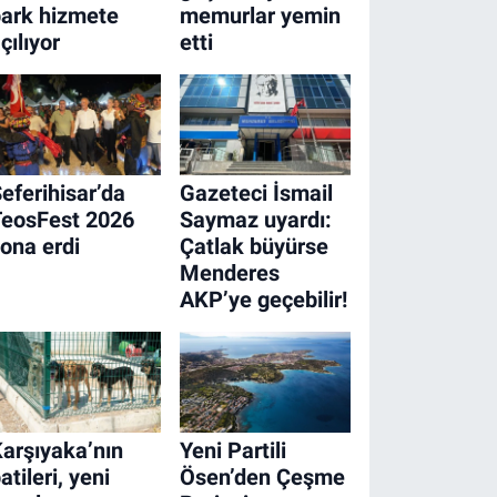
ark hizmete
memurlar yemin
çılıyor
etti
eferihisar’da
Gazeteci İsmail
TeosFest 2026
Saymaz uyardı:
ona erdi
Çatlak büyürse
Menderes
AKP’ye geçebilir!
arşıyaka’nın
Yeni Partili
atileri, yeni
Ösen’den Çeşme