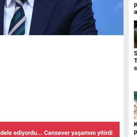
p
a
S
s
K
p
ele ediyordu... Cansever yaşamını yitirdi