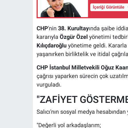
İçeriği Görüntüle
CHP
'nin
38. Kurultay
ında şaibe iddia
kararıyla
Özgür Özel
yönetimi tedbir
Kılıçdaroğlu
yönetime geldi. Kararla 
yaşanırken birliktelik ve itidal çağr
CHP İstanbul Milletvekili Oğuz Kaan
çağrısı yaparken sürecin çok uzatı
vurguladı.
"ZAFİYET GÖSTERM
Salıcı'nın sosyal medya hesabından 
"Değerli yol arkadaşlarım;