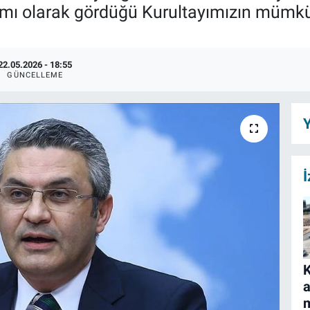
amı olarak gördüğü Kurultayımızın mümkü
22.05.2026 - 18:55
GÜNCELLEME
Y
İ
a
m