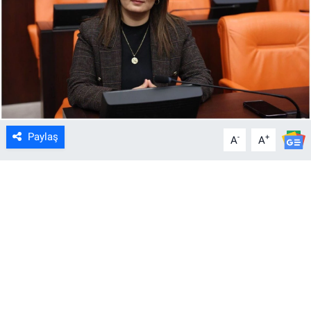
Paylaş
-
+
A
A