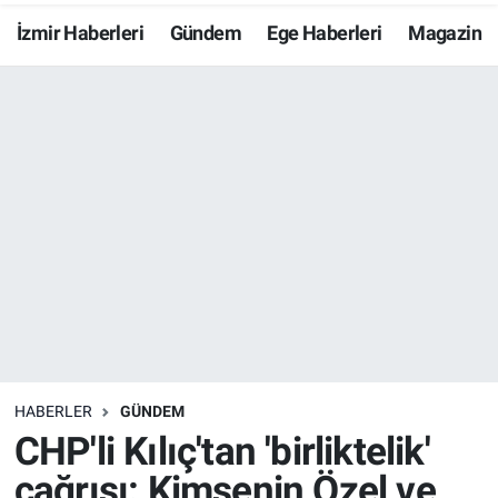
İzmir Haberleri
Gündem
Ege Haberleri
Magazin
Resmi İlanlar
Resmi Reklam
YAŞAM
HABERLER
GÜNDEM
CHP'li Kılıç'tan 'birliktelik'
çağrısı: Kimsenin Özel ve