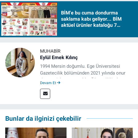
BİM'e bu cuma dondurma
saklama kabı geliyor... BİM
aktüel ürünler kataloğu 7
Ağustos Cuma 2026
MUHABIR
Eylül Emek Kılınç
1994 Mersin doğumlu. Ege Üniversitesi
Gazetecilik bölümünden 2021 yılında onur
derecesiyle mezun oldu. Öğrenciliğinde
Devam Et
çeşitli mecralarda edindiği yarı-profesyonel
deneyimin dışında kapatılana kadar Artı TV
ve TELE1 TV Ankara bürolarında editör ve
kameraman olarak çalıştı. Meslek hayatını İz
Gazete'de sürdürüyor.
Bunlar da ilginizi çekebilir