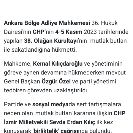
Ankara Bölge Adliye Mahkemesi
36. Hukuk
Dairesi'nin
CHP
’nin
4-5 Kasım
2023 tarihlerinde
yapılan
38. Olağan Kurultayı
’nın "mutlak butlan"
ile sakatlandığına hükmetti.
Mahkeme,
Kemal Kılıçdaroğlu
ve yönetiminin
göreve aynen devamına hükmederken mevcut
Genel Başkan
Özgür Özel
ve parti yönetimi
tedbiren görevden uzaklaştırıldı.
Partide ve
sosyal medya
da sert tartışmalara
neden olan 'mutlak butlan' kararına ilişkin
CHP
İzmir Milletvekili Sevda Erdan Kılıç
ilk kez
konuşarak '
birliktelik' çağrısı
nda bulundu.