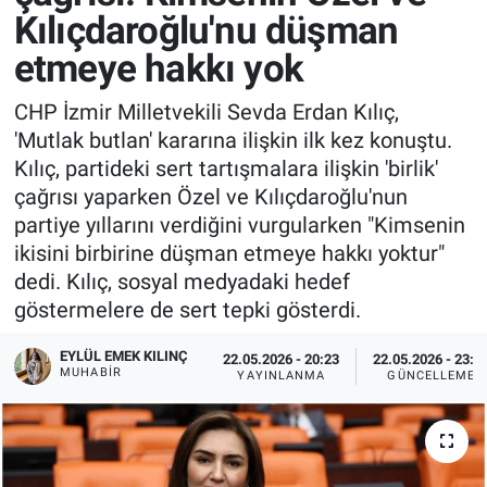
Kılıçdaroğlu'nu düşman
etmeye hakkı yok
CHP İzmir Milletvekili Sevda Erdan Kılıç,
'Mutlak butlan' kararına ilişkin ilk kez konuştu.
Kılıç, partideki sert tartışmalara ilişkin 'birlik'
çağrısı yaparken Özel ve Kılıçdaroğlu'nun
partiye yıllarını verdiğini vurgularken "Kimsenin
ikisini birbirine düşman etmeye hakkı yoktur"
dedi. Kılıç, sosyal medyadaki hedef
göstermelere de sert tepki gösterdi.
EYLÜL EMEK KILINÇ
22.05.2026 - 20:23
22.05.2026 - 23:0
MUHABIR
YAYINLANMA
GÜNCELLEME