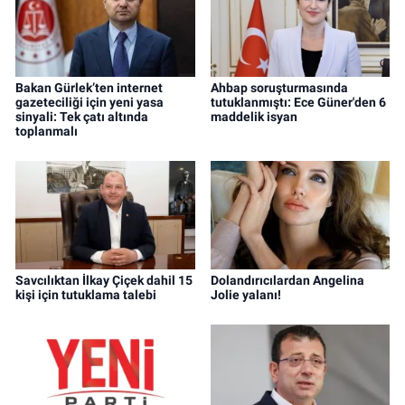
Bakan Gürlek’ten internet
Ahbap soruşturmasında
gazeteciliği için yeni yasa
tutuklanmıştı: Ece Güner'den 6
sinyali: Tek çatı altında
maddelik isyan
toplanmalı
Savcılıktan İlkay Çiçek dahil 15
Dolandırıcılardan Angelina
kişi için tutuklama talebi
Jolie yalanı!