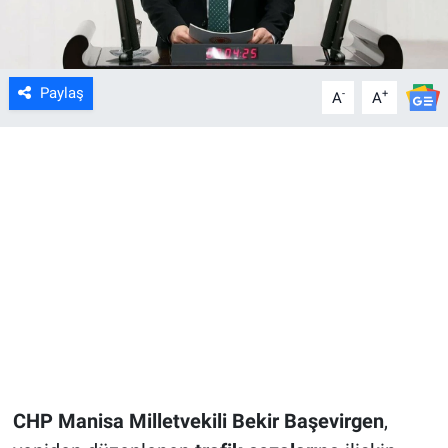
Paylaş
-
+
A
A
CHP Manisa Milletvekili Bekir Başevirgen
,