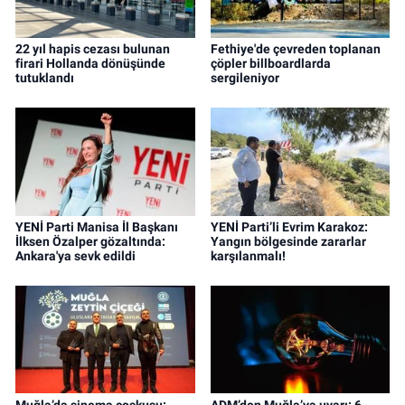
22 yıl hapis cezası bulunan
Fethiye'de çevreden toplanan
firari Hollanda dönüşünde
çöpler billboardlarda
tutuklandı
sergileniyor
YENİ Parti Manisa İl Başkanı
YENİ Parti’li Evrim Karakoz:
İlksen Özalper gözaltında:
Yangın bölgesinde zararlar
Ankara'ya sevk edildi
karşılanmalı!
Muğla’da sinema coşkusu:
ADM’den Muğla’ya uyarı: 6