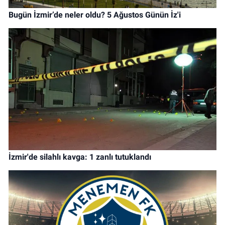
Bugün İzmir’de neler oldu? 5 Ağustos Günün İz'i
İzmir'de silahlı kavga: 1 zanlı tutuklandı