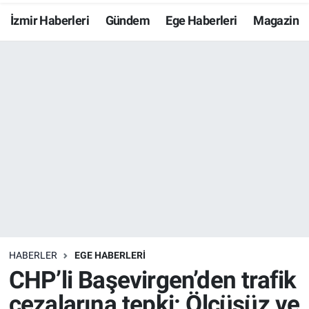
İzmir Haberleri
Gündem
Ege Haberleri
Magazin
Resmi İlanlar
Resmi Reklam
YAŞAM
HABERLER
EGE HABERLERİ
CHP’li Başevirgen’den trafik
cezalarına tepki: Ölçüsüz ve