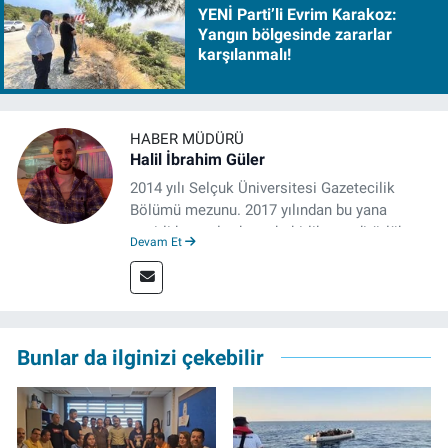
YENİ Parti’li Evrim Karakoz:
Yangın bölgesinde zararlar
karşılanmalı!
HABER MÜDÜRÜ
Halil İbrahim Güler
2014 yılı Selçuk Üniversitesi Gazetecilik
Bölümü mezunu. 2017 yılından bu yana
çeşitli kurumlarda muhabirlik ve editörlük
Devam Et
yaptı. Çalışma hayatına izgazete.net’te haber
müdürü olarak devam ediyor.
Bunlar da ilginizi çekebilir