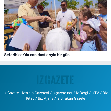
Seferihisar’da can dostlarıyla bir gün
İz Gazete - İzmir'in Gazetesi / izgazete.net / İz Dergi / İzTV / Biz
Kitap / Biz Ajans / İz Bırakan Gazete