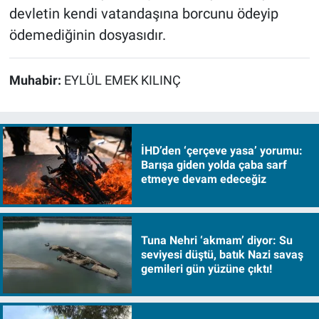
devletin kendi vatandaşına borcunu ödeyip
ödemediğinin dosyasıdır.
Muhabir:
EYLÜL EMEK KILINÇ
İHD’den ‘çerçeve yasa’ yorumu:
Barışa giden yolda çaba sarf
etmeye devam edeceğiz
Tuna Nehri ‘akmam’ diyor: Su
seviyesi düştü, batık Nazi savaş
gemileri gün yüzüne çıktı!