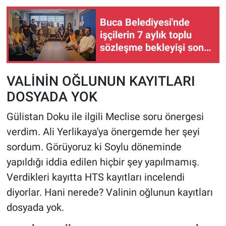
Buca Belediyesi'nde
işçilerin 7 aylık toplu
sözleşme bekleyişi sona
erdi
VALİNİN OĞLUNUN KAYITLARI
DOSYADA YOK
Gülistan Doku ile ilgili Meclise soru önergesi
verdim. Ali Yerlikaya'ya önergemde her şeyi
sordum. Görüyoruz ki Soylu döneminde
yapıldığı iddia edilen hiçbir şey yapılmamış.
Verdikleri kayıtta HTS kayıtları incelendi
diyorlar. Hani nerede? Valinin oğlunun kayıtları
dosyada yok.