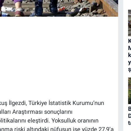
K
M
k
ş
ş İlgezdi, Türkiye İstatistik Kurumu’nun
B
lları Araştırması sonuçlarını
D
ikalarını eleştirdi. Yoksulluk oranının
t
anma riski altındaki nüfusun ise yüzde 27,9’a