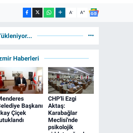
-
+
A
A
ükleniyor...
zmir Haberleri
Menderes
CHP'li Ezgi
elediye Başkanı
Aktaş:
lkay Çiçek
Karabağlar
utuklandı
Meclisi'nde
psikolojik