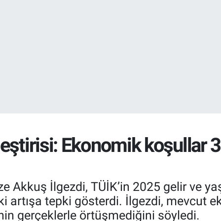
EURO
55,1652
%0.
STERLİN
64,4046
%0.
eştirisi: Ekonomik koşullar 
e Akkuş İlgezdi, TÜİK’in 2025 gelir ve yaş
i artışa tepki gösterdi. İlgezdi, mevcut e
in gerçeklerle örtüşmediğini söyledi.