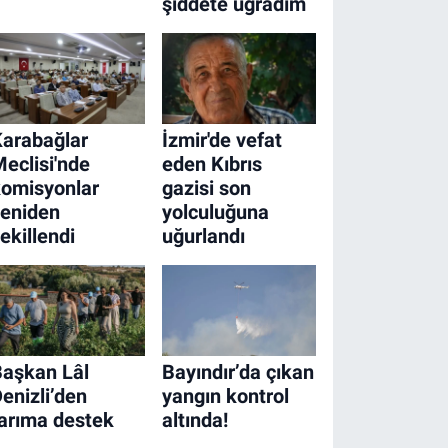
şiddete uğradım
arabağlar
İzmir'de vefat
eclisi'nde
eden Kıbrıs
omisyonlar
gazisi son
yeniden
yolculuğuna
ekillendi
uğurlandı
aşkan Lâl
Bayındır’da çıkan
enizli’den
yangın kontrol
arıma destek
altında!