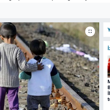
Y
İ
B
İ
t