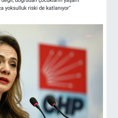
l değil, doğrudan çocukların yaşam
kça yoksulluk riski de katlanıyor"