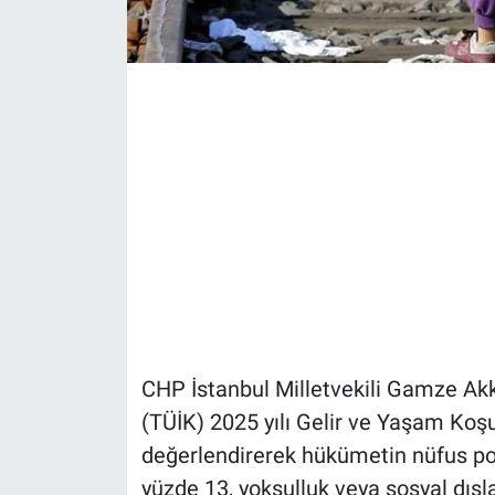
CHP İstanbul Milletvekili Gamze Akku
(TÜİK) 2025 yılı Gelir ve Yaşam Koşu
değerlendirerek hükümetin nüfus polit
yüzde 13, yoksulluk veya sosyal dışl