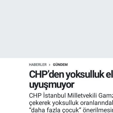
Resmi İlanlar
Resmi Reklam
YAŞAM
HABERLER
GÜNDEM
CHP’den yoksulluk el
uyuşmuyor
CHP İstanbul Milletvekili Gamz
çekerek yoksulluk oranlarındak
“daha fazla çocuk” önerilmesin