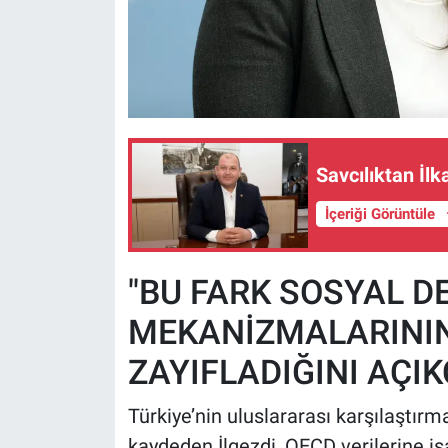
Savcılıktan İlk
İçeriği Görüntüle
"BU FARK SOSYAL D
MEKANİZMALARININ
ZAYIFLADIĞINI AÇI
Türkiye’nin uluslararası karşılaştı
kaydeden İlgezdi, OECD verilerine iş