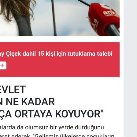
ay Çiçek dahil 15 kişi için tutuklama talebi
EVLET
 NE KADAR
KÇA ORTAYA KOYUYOR"
rmalarda da olumsuz bir yerde durduğunu
aret ederek, "Gelişmiş ülkelerde çocukların