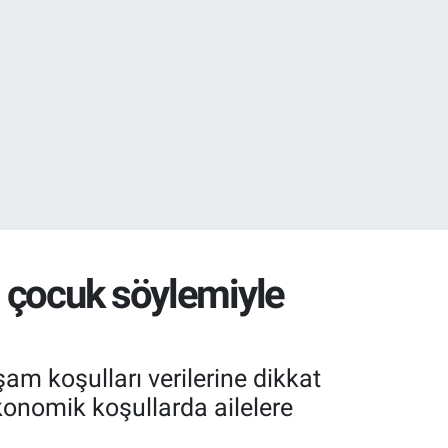
27
35
3 çocuk söylemiyle
am koşulları verilerine dikkat
konomik koşullarda ailelere