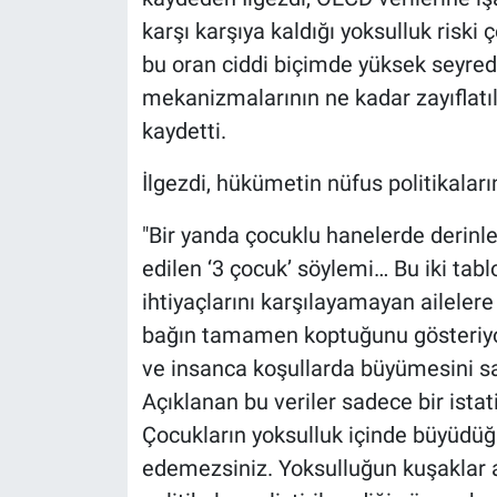
karşı karşıya kaldığı yoksulluk riski
bu oran ciddi biçimde yüksek seyredi
mekanizmalarının ne kadar zayıflatıld
kaydetti.
İlgezdi, hükümetin nüfus politikalar
"Bir yanda çocuklu hanelerde derinle
edilen ‘3 çocuk’ söylemi… Bu iki tab
ihtiyaçlarını karşılayamayan aileler
bağın tamamen koptuğunu gösteriyor
ve insanca koşullarda büyümesini sa
Açıklanan bu veriler sadece bir istatis
Çocukların yoksulluk içinde büyüdüğü
edemezsiniz. Yoksulluğun kuşaklar a