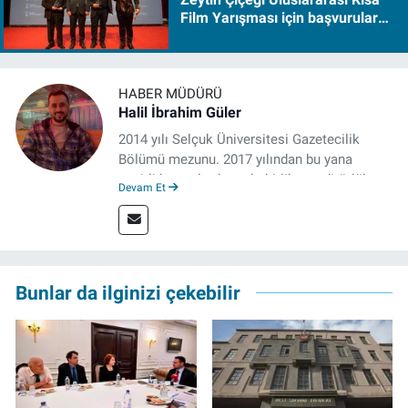
Film Yarışması için başvurular
başladı
HABER MÜDÜRÜ
Halil İbrahim Güler
2014 yılı Selçuk Üniversitesi Gazetecilik
Bölümü mezunu. 2017 yılından bu yana
çeşitli kurumlarda muhabirlik ve editörlük
Devam Et
yaptı. Çalışma hayatına izgazete.net’te haber
müdürü olarak devam ediyor.
Bunlar da ilginizi çekebilir