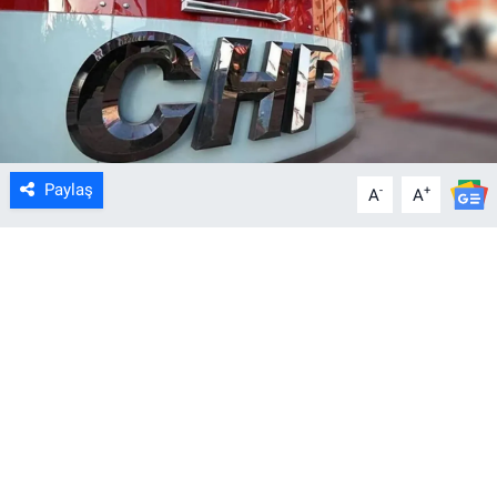
Paylaş
-
+
A
A