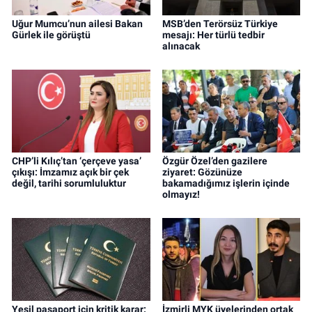
Uğur Mumcu’nun ailesi Bakan
MSB’den Terörsüz Türkiye
Gürlek ile görüştü
mesajı: Her türlü tedbir
alınacak
CHP’li Kılıç’tan ‘çerçeve yasa’
Özgür Özel’den gazilere
çıkışı: İmzamız açık bir çek
ziyaret: Gözünüze
değil, tarihi sorumluluktur
bakamadığımız işlerin içinde
olmayız!
Yeşil pasaport için kritik karar:
İzmirli MYK üyelerinden ortak