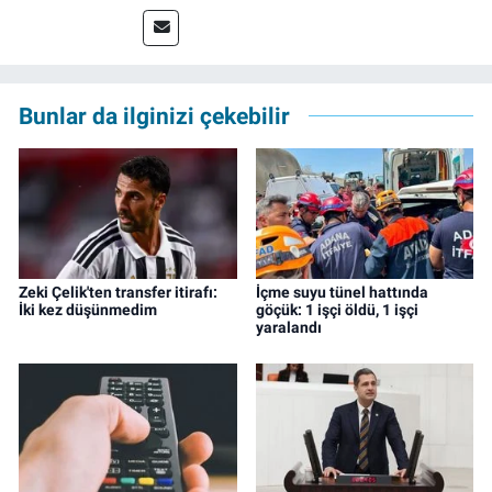
yaptı. Çalışma hayatına izgazete.net’te haber
müdürü olarak devam ediyor.
Bunlar da ilginizi çekebilir
Zeki Çelik'ten transfer itirafı:
İçme suyu tünel hattında
İki kez düşünmedim
göçük: 1 işçi öldü, 1 işçi
yaralandı