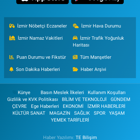
İzmir Nöbetçi Eczaneler
İzmir Hava Durumu
İzmir Namaz Vakitleri
İzmir Trafik Yoğunluk
Haritası
Puan Durumu ve Fikstür
Tüm Manşetler
Son Dakika Haberleri
Haber Arşivi
Künye
Basın Meslek İlkeleri
Kullanım Koşulları
Gizlilik ve KVK Politikası
BİLİM VE TEKNOLOJİ
GÜNDEM
ÇEVRE
Ege Haberleri
EKONOMİ
İZMİR HABERLERİ
KÜLTÜR SANAT
MAGAZİN
SAĞLIK
SPOR
YAŞAM
YEMEK TARİFLERİ
Haber Yazılımı:
TE Bilişim