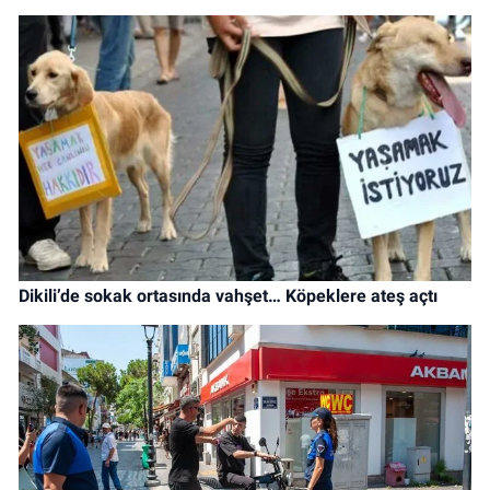
Dikili’de sokak ortasında vahşet… Köpeklere ateş açtı