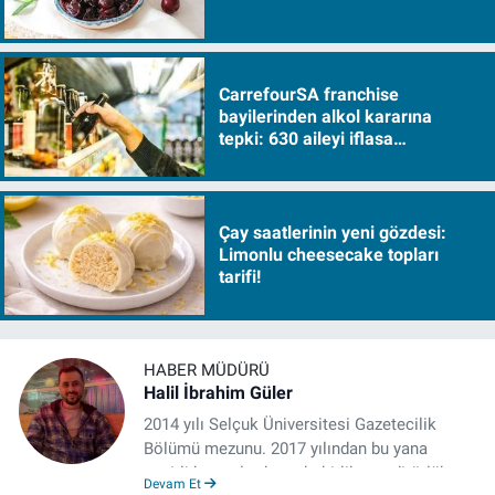
CarrefourSA franchise
bayilerinden alkol kararına
tepki: 630 aileyi iflasa
sürükleyecek!
Çay saatlerinin yeni gözdesi:
Limonlu cheesecake topları
tarifi!
HABER MÜDÜRÜ
Halil İbrahim Güler
2014 yılı Selçuk Üniversitesi Gazetecilik
Bölümü mezunu. 2017 yılından bu yana
çeşitli kurumlarda muhabirlik ve editörlük
Devam Et