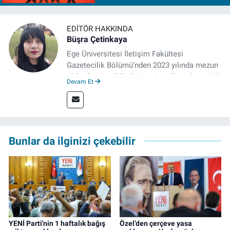
EDITÖR HAKKINDA
Büşra Çetinkaya
Ege Üniversitesi İletişim Fakültesi
Gazetecilik Bölümü’nden 2023 yılında mezun
oldu. Gazeteciliğe üniversite yıllarında çeşitli
Devam Et
gazetelerde yaptığı stajlarla adım attı.
Meslek hayatına 2023'te İzmir'de başlayan
gazeteci, halen izgazete.net’te editör olarak
çalışmalarını sürdürüyor.
Bunlar da ilginizi çekebilir
YENİ Parti'nin 1 haftalık bağış
Özel’den çerçeve yasa