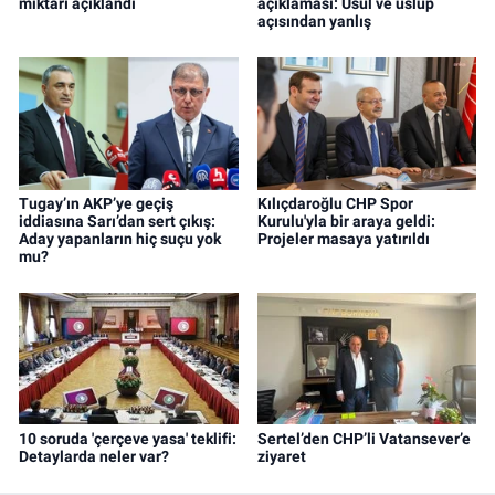
miktarı açıklandı
açıklaması: Usul ve üslup
açısından yanlış
Tugay’ın AKP’ye geçiş
Kılıçdaroğlu CHP Spor
iddiasına Sarı’dan sert çıkış:
Kurulu'yla bir araya geldi:
Aday yapanların hiç suçu yok
Projeler masaya yatırıldı
mu?
10 soruda 'çerçeve yasa' teklifi:
Sertel’den CHP’li Vatansever’e
Detaylarda neler var?
ziyaret