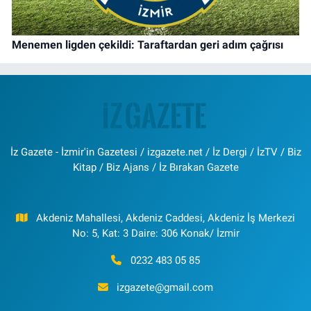
Menemen ligden çekildi: Taraftardan geri adım çağrısı
İz Gazete - İzmir'in Gazetesi / izgazete.net / İz Dergi / İzTV / Biz
Kitap / Biz Ajans / İz Bırakan Gazete
Akdeniz Mahallesi, Akdeniz Caddesi, Akdeniz İş Merkezi
No: 5, Kat: 3 Daire: 306 Konak/ İzmir
0232 483 05 85
izgazete@gmail.com