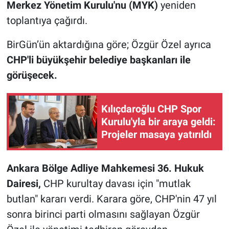
Merkez Yönetim Kurulu'nu (MYK)
yeniden
toplantıya çağırdı.
BirGün’ün aktardığına göre; Özgür Özel ayrıca
CHP'li büyükşehir belediye başkanları ile
görüşecek.
Kılıçdaroğlu CHP Spor
Kurulu'yla bir araya geldi:
Projeler masaya yatırıldı
Ankara Bölge Adliye Mahkemesi 36. Hukuk
Dairesi,
CHP kurultay davası için "mutlak
butlan" kararı verdi. Karara göre, CHP'nin 47 yıl
sonra birinci parti olmasını sağlayan Özgür