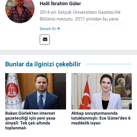
Halil İbrahim Güler
2014 yılı Selçuk Üniversitesi Gazetecilik
Bölümü mezunu. 2017 yılından bu yana
çeşitli kurumlarda muhabirlik ve editörlük
Devam Et
yaptı. Çalışma hayatına izgazete.net’te haber
müdürü olarak devam ediyor.
Bunlar da ilginizi çekebilir
Bakan Gürlek’ten internet
Ahbap soruşturmasında
gazeteciliği için yeni yasa
tutuklanmıştı: Ece Güner'den 6
sinyali: Tek çatı altında
maddelik isyan
toplanmalı