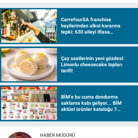
CarrefourSA franchise
bayilerinden alkol kararına
tepki: 630 aileyi iflasa
sürükleyecek!
Çay saatlerinin yeni gözdesi:
Limonlu cheesecake topları
tarifi!
BİM'e bu cuma dondurma
saklama kabı geliyor... BİM
aktüel ürünler kataloğu 7
Ağustos Cuma 2026
HABER MÜDÜRÜ