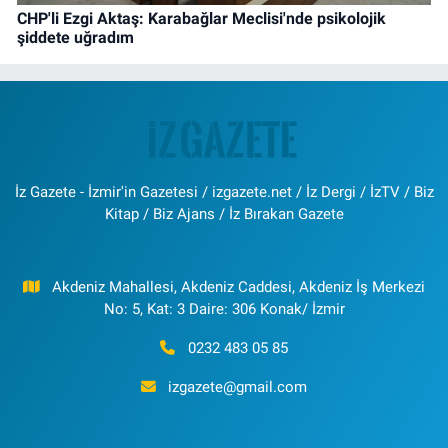
CHP'li Ezgi Aktaş: Karabağlar Meclisi'nde psikolojik
şiddete uğradım
İz Gazete - İzmir'in Gazetesi / izgazete.net / İz Dergi / İzTV / Biz
Kitap / Biz Ajans / İz Bırakan Gazete
Akdeniz Mahallesi, Akdeniz Caddesi, Akdeniz İş Merkezi
No: 5, Kat: 3 Daire: 306 Konak/ İzmir
0232 483 05 85
izgazete@gmail.com