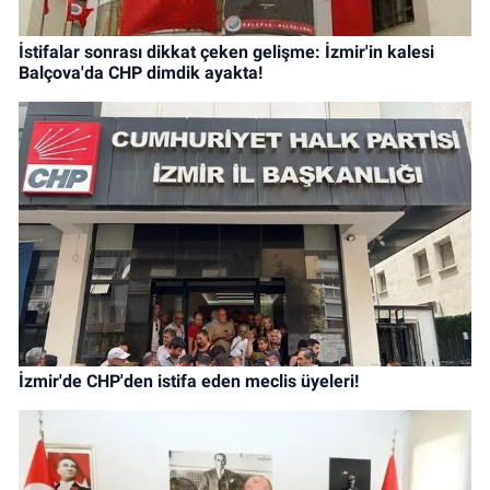
İstifalar sonrası dikkat çeken gelişme: İzmir'in kalesi
Balçova'da CHP dimdik ayakta!
İzmir'de CHP'den istifa eden meclis üyeleri!