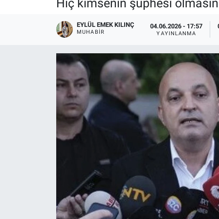
Hiç kimsenin şüphesi olmasın Y
EYLÜL EMEK KILINÇ
04.06.2026 - 17:57
MUHABIR
YAYINLANMA