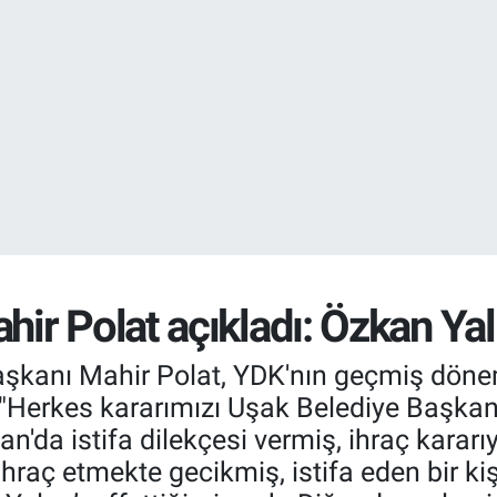
DOLAR
47,7106
%0.
EURO
55,1652
%0.
r Polat açıkladı: Özkan Yalı
şkanı Mahir Polat, YDK'nın geçmiş dönem 
k, "Herkes kararımızı Uşak Belediye Başk
n'da istifa dilekçesi vermiş, ihraç kararı
raç etmekte gecikmiş, istifa eden bir kiş