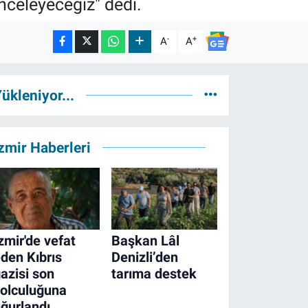
nceleyeceğiz" dedi.
-
+
A
A
ükleniyor...
zmir Haberleri
zmir'de vefat
Başkan Lâl
den Kıbrıs
Denizli’den
azisi son
tarıma destek
olculuğuna
ğurlandı