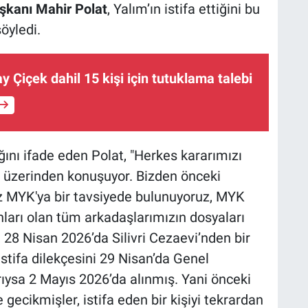
kanı Mahir Polat
, Yalım’ın istifa ettiğini bu
öyledi.
ay Çiçek dahil 15 kişi için tutuklama talebi
ığını ifade eden Polat, "Herkes kararımızı
üzerinden konuşuyor. Bizden önceki
iz MYK'ya bir tavsiyede bulunuyoruz, MYK
nları olan tüm arkadaşlarımızın dosyaları
 28 Nisan 2026’da Silivri Cezaevi’nden bir
istifa dilekçesini 29 Nisan’da Genel
arıysa 2 Mayıs 2026’da alınmış. Yani önceki
gecikmişler, istifa eden bir kişiyi tekrardan