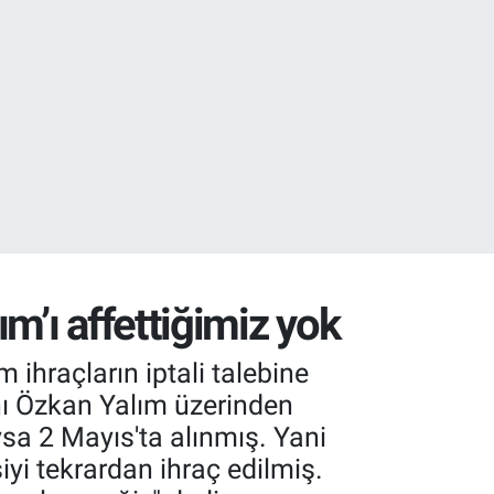
17
27
m’ı affettiğimiz yok
ihraçların iptali talebine
anı Özkan Yalım üzerinden
ysa 2 Mayıs'ta alınmış. Yani
iyi tekrardan ihraç edilmiş.