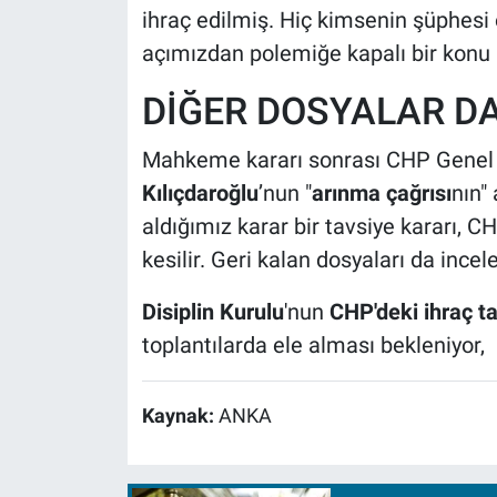
ihraç edilmiş. Hiç kimsenin şüphesi 
açımızdan polemiğe kapalı bir konu 
DİĞER DOSYALAR D
Mahkeme kararı sonrası CHP Genel 
Kılıçdaroğlu
’nun "
arınma çağrısı
nın"
aldığımız karar bir tavsiye kararı, CHP
kesilir. Geri kalan dosyaları da incel
Disiplin Kurulu
'nun
CHP'deki ihraç tal
toplantılarda ele alması bekleniyor,
Kaynak:
ANKA