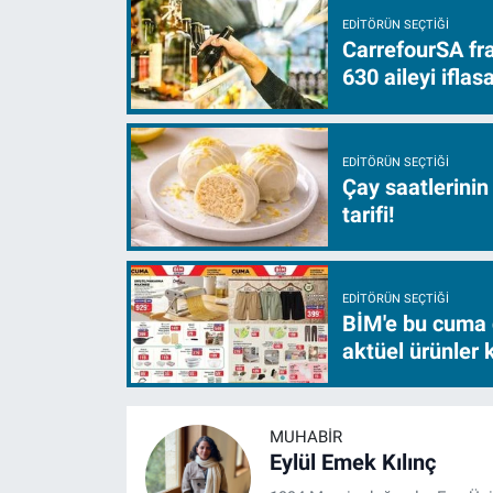
EDITÖRÜN SEÇTIĞI
CarrefourSA fra
630 aileyi ifla
EDITÖRÜN SEÇTIĞI
Çay saatlerinin
tarifi!
EDITÖRÜN SEÇTIĞI
BİM'e bu cuma 
aktüel ürünler
MUHABIR
Eylül Emek Kılınç