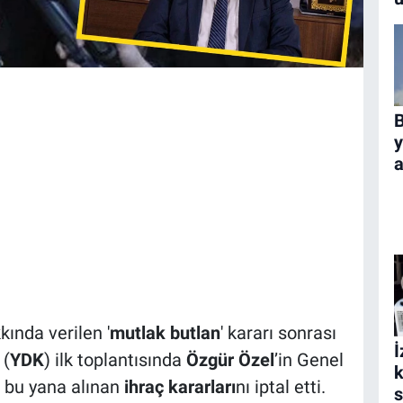
B
y
a
kında verilen '
mutlak butlan
' kararı sonrası
İ
u
(
YDK
) ilk toplantısında
Özgür Özel
’in Genel
k
 bu yana alınan
ihraç kararları
nı iptal etti.
s