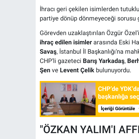
İhracı geri çekilen isimlerden tutuk
partiye dönüp dönmeyeceği sorusu 
Görevden uzaklaştırılan Özgür Özel
ihraç edilen isimler
arasında Eski Ha
Savaş
, İstanbul İl Başkanlığı'na m
CHP'li gazeteci
Barış Yarkadaş
,
Berh
Şen
ve
Levent Çelik
bulunuyordu.
CHP’de YDK’da i
başkanlığa seçi
İçeriği Görüntüle
"ÖZKAN YALIM'I AFF