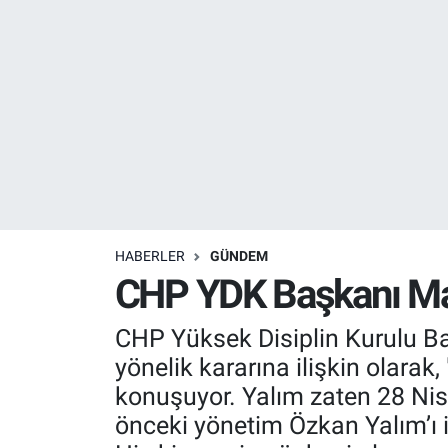
Resmi İlanlar
Resmi Reklam
YAŞAM
HABERLER
GÜNDEM
CHP YDK Başkanı Mahi
CHP Yüksek Disiplin Kurulu Ba
yönelik kararına ilişkin olara
konuşuyor. Yalım zaten 28 Nisa
önceki yönetim Özkan Yalım’ı ih