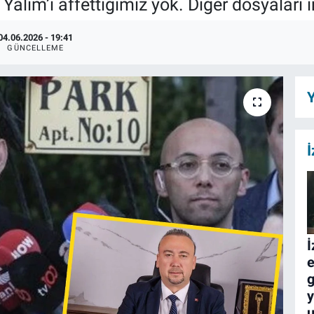
alım’ı affettiğimiz yok. Diğer dosyaları i
04.06.2026 - 19:41
GÜNCELLEME
Y
İ
İ
e
g
y
u