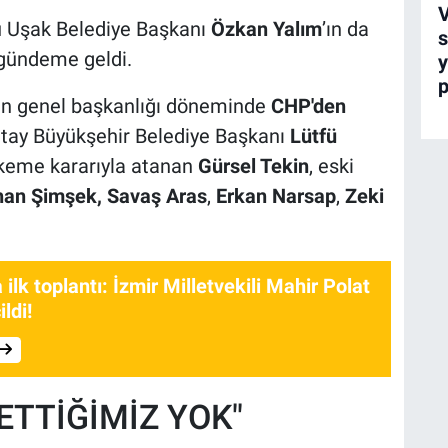
V
lu Uşak Belediye Başkanı
Özkan Yalım
’ın da
s
gündeme geldi.
y
p
'in genel başkanlığı döneminde
CHP'den
tay Büyükşehir Belediye Başkanı
Lütfü
ahkeme kararıyla atanan
Gürsel Tekin
, eski
an Şimşek, Savaş Aras
,
Erkan Narsap
,
Zeki
lk toplantı: İzmir Milletvekili Mahir Polat
ldi!
ETTİĞİMİZ YOK"