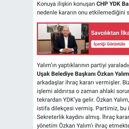
Konuya ilişkin konuşan
CHP YDK Baş
nedenle kararın onu etkilemediğini s
Savcılıktan İlk
İçeriği Görüntüle
Yalım’ın yaptıklarının partiyi yaralad
Uşak Belediye Başkanı Özkan Yalım
arkadaşlar ihraç kararı vermişler. B
işlemi aldırırsa o zaman ahlaki soru
tekrardan YDK’ya gelir. Özkan Yalım,
istifa dilekçesi vermiş. Partimiz, bu 
Sekreterlik kaydını almış. İhraç kar
yönetim Özkan Yalım’ı ihraç etmekte 