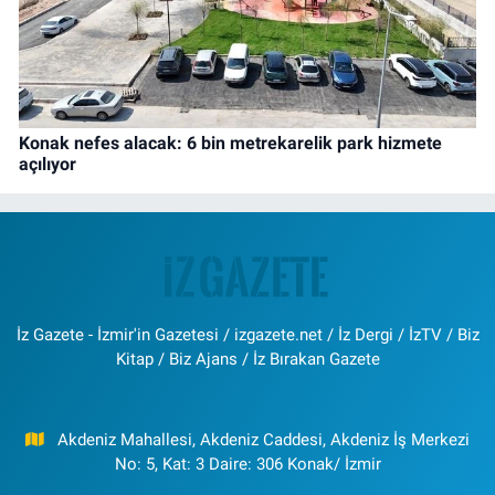
Konak nefes alacak: 6 bin metrekarelik park hizmete
açılıyor
İz Gazete - İzmir'in Gazetesi / izgazete.net / İz Dergi / İzTV / Biz
Kitap / Biz Ajans / İz Bırakan Gazete
Akdeniz Mahallesi, Akdeniz Caddesi, Akdeniz İş Merkezi
No: 5, Kat: 3 Daire: 306 Konak/ İzmir