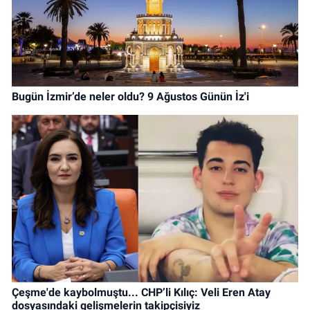
Bugün İzmir’de neler oldu? 9 Ağustos Günün İz'i
Çeşme'de kaybolmuştu... CHP’li Kılıç: Veli Eren Atay
dosyasındaki gelişmelerin takipçisiyiz