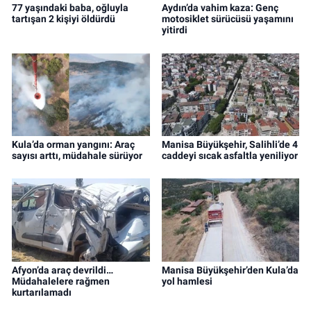
77 yaşındaki baba, oğluyla
Aydın’da vahim kaza: Genç
tartışan 2 kişiyi öldürdü
motosiklet sürücüsü yaşamını
yitirdi
Kula’da orman yangını: Araç
Manisa Büyükşehir, Salihli’de 4
sayısı arttı, müdahale sürüyor
caddeyi sıcak asfaltla yeniliyor
Afyon’da araç devrildi…
Manisa Büyükşehir’den Kula’da
Müdahalelere rağmen
yol hamlesi
kurtarılamadı