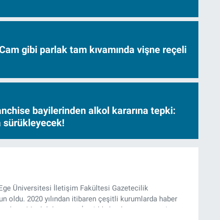
Cam gibi parlak tam kıvamında vişne reçeli
nchise bayilerinden alkol kararına tepki:
sa sürükleyecek!
Ege Üniversitesi İletişim Fakültesi Gazetecilik
 oldu. 2020 yılından itibaren çeşitli kurumlarda haber
k çalıştı. Meslek hayatına İzmir’de başlayan gazeteci,