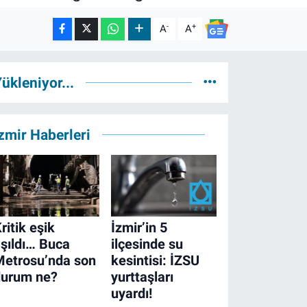
-
+
A
A
ükleniyor...
zmir Haberleri
ritik eşik
İzmir’in 5
şıldı… Buca
ilçesinde su
Metrosu’nda son
kesintisi: İZSU
durum ne?
yurttaşları
uyardı!