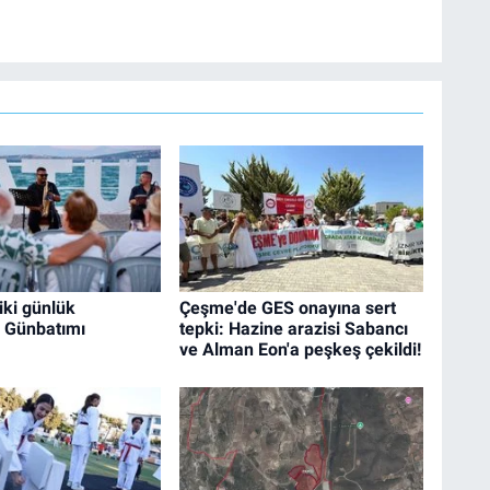
’te haber editörü olarak devam etmekte.
iki günlük
Çeşme'de GES onayına sert
 Günbatımı
tepki: Hazine arazisi Sabancı
ve Alman Eon'a peşkeş çekildi!