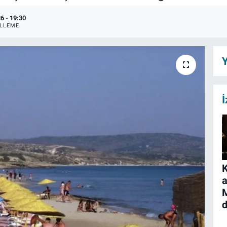
6 - 19:30
LLEME
Y
İ
K
a