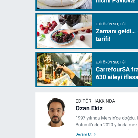
incirli Pavlova!
EDITÖRÜN SEÇTIĞI
Zamanı geldi… 
tarifi!
EDITÖRÜN SEÇTIĞI
CarrefourSA fra
630 aileyi ifla
EDITÖR HAKKINDA
Ozan Ekiz
1997 yılında Mersin’de doğdu. 
Bölümü’nden 2020 yılında mezun
editörü, muhabir, rejisör olara
Devam Et