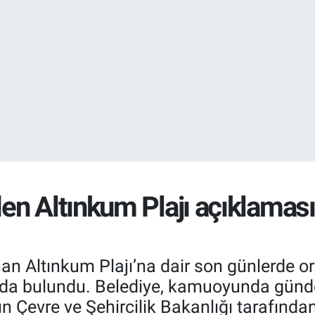
DOLAR
47,7436
%0.
EURO
55,2510
%0.
n Altınkum Plajı açıklaması:
an Altınkum Plajı’na dair son günlerde or
rda bulundu. Belediye, kamuoyunda günd
ın Çevre ve Şehircilik Bakanlığı tarafından 