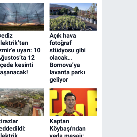
Gediz
Açık hava
lektrik’ten
fotoğraf
zmir’e uyarı: 10
stüdyosu gibi
ğustos’ta 12
olacak…
lçede kesinti
Bornova’ya
yaşanacak!
lavanta parkı
geliyor
tirazlar
Kaptan
eddedildi:
Köybaşı'ndan
lektrik
veda mesajı: