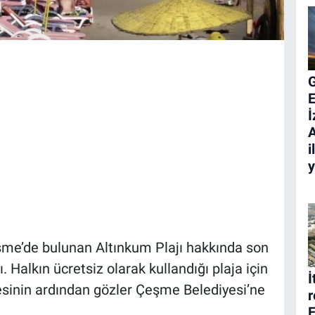
E
İ
A
i
şme’de bulunan Altınkum Plajı hakkında son
. Halkın ücretsiz olarak kullandığı plaja için
İ
mesinin ardından gözler Çeşme Belediyesi’ne
r
E