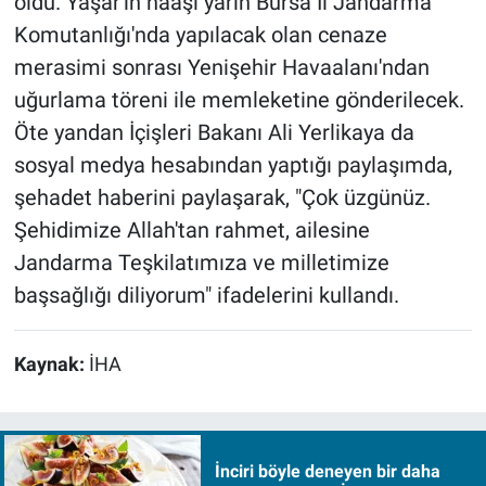
oldu. Yaşar'ın naaşı yarın Bursa İl Jandarma
Komutanlığı'nda yapılacak olan cenaze
merasimi sonrası Yenişehir Havaalanı'ndan
uğurlama töreni ile memleketine gönderilecek.
Öte yandan İçişleri Bakanı Ali Yerlikaya da
sosyal medya hesabından yaptığı paylaşımda,
şehadet haberini paylaşarak, "Çok üzgünüz.
Şehidimize Allah'tan rahmet, ailesine
Jandarma Teşkilatımıza ve milletimize
başsağlığı diliyorum" ifadelerini kullandı.
Kaynak:
İHA
İnciri böyle deneyen bir daha