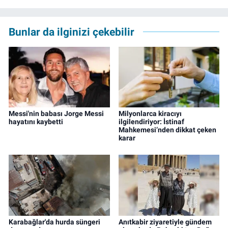
Bunlar da ilginizi çekebilir
Messi'nin babası Jorge Messi
Milyonlarca kiracıyı
hayatını kaybetti
ilgilendiriyor: İstinaf
Mahkemesi’nden dikkat çeken
karar
Karabağlar'da hurda süngeri
Anıtkabir ziyaretiyle gündem