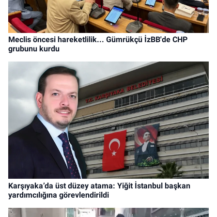
Meclis öncesi hareketlilik... Gümrükçü İzBB'de CHP
grubunu kurdu
Karşıyaka’da üst düzey atama: Yiğit İstanbul başkan
yardımcılığına görevlendirildi