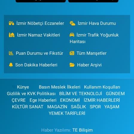
İzmir Nöbetçi Eczaneler
İzmir Hava Durumu
İzmir Namaz Vakitleri
İzmir Trafik Yoğunluk
Haritası
Puan Durumu ve Fikstür
Tüm Manşetler
Son Dakika Haberleri
Haber Arşivi
Künye
Basın Meslek İlkeleri
Kullanım Koşulları
Gizlilik ve KVK Politikası
BİLİM VE TEKNOLOJİ
GÜNDEM
ÇEVRE
Ege Haberleri
EKONOMİ
İZMİR HABERLERİ
KÜLTÜR SANAT
MAGAZİN
SAĞLIK
SPOR
YAŞAM
YEMEK TARİFLERİ
Haber Yazılımı:
TE Bilişim