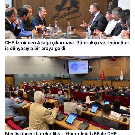
CHP İzmir'den Aliağa çıkarması: Gümrükçü ve il yönetimi
iş dünyasıyla bir araya geldi
Meclis öncesi hareketlilik... Gümrükçü İzBB'de CHP