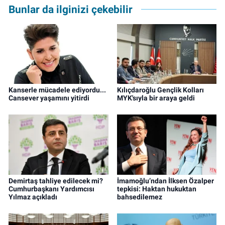
editörü olarak devam etmekte.
Bunlar da ilginizi çekebilir
Kanserle mücadele ediyordu...
Kılıçdaroğlu Gençlik Kolları
Cansever yaşamını yitirdi
MYK'sıyla bir araya geldi
Demirtaş tahliye edilecek mi?
İmamoğlu’ndan İlksen Özalper
Cumhurbaşkanı Yardımcısı
tepkisi: Haktan hukuktan
Yılmaz açıkladı
bahsedilemez