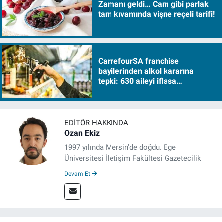
Zamanı geldi… Cam gibi parlak
tam kıvamında vişne reçeli tarifi!
CarrefourSA franchise
bayilerinden alkol kararına
tepki: 630 aileyi iflasa
sürükleyecek!
EDITÖR HAKKINDA
Ozan Ekiz
1997 yılında Mersin’de doğdu. Ege
Üniversitesi İletişim Fakültesi Gazetecilik
Bölümü’nden 2020 yılında mezun oldu. 2020
Devam Et
yılından itibaren çeşitli kurumlarda haber
editörü, muhabir, rejisör olarak çalıştı.
Meslek hayatına İzmir’de başlayan gazeteci,
çalışma hayatına izgazete.net’te haber