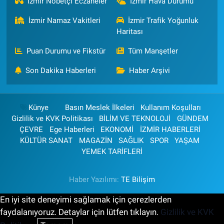
İzmir Nöbetçi Eczaneler
İzmir Hava Durumu
İzmir Namaz Vakitleri
İzmir Trafik Yoğunluk
Haritası
Puan Durumu ve Fikstür
Tüm Manşetler
Son Dakika Haberleri
Haber Arşivi
Künye
Basın Meslek İlkeleri
Kullanım Koşulları
Gizlilik ve KVK Politikası
BİLİM VE TEKNOLOJİ
GÜNDEM
ÇEVRE
Ege Haberleri
EKONOMİ
İZMİR HABERLERİ
KÜLTÜR SANAT
MAGAZİN
SAĞLIK
SPOR
YAŞAM
YEMEK TARİFLERİ
Haber Yazılımı:
TE Bilişim
En iyi site deneyimi sağlamak için çerezlerden
faydalanıyoruz. Detaylar için lütfen tıklayın.
Gizlilik ve KVK