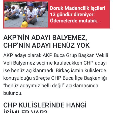
Doruk Madencilik işçileri
13 gündür direniyor:
Ödemelerde mutabık
değiliz
AKP’NİN ADAYI BALYEMEZ,
CHP’NİN ADAYI HENÜZ YOK
AKP adayı olarak AKP Buca Grup Başkan Vekili
Veli Balyemez seçime katılacakken CHP adayı
ise henüz açıklanmadı. Birkaç ismin kulislerde
konuşulduğu süreçte CHP Buca İlçe Başkanlığı
“henüz adayımız belli değil” açıklamasında
bulundu.
CHP KULİSLERİNDE HANGİ
İSİMLER VAR?