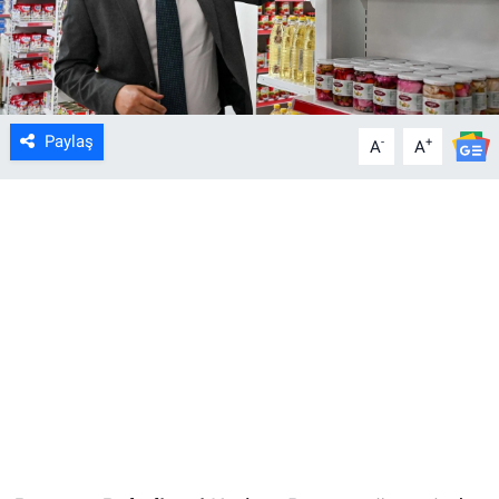
Paylaş
-
+
A
A