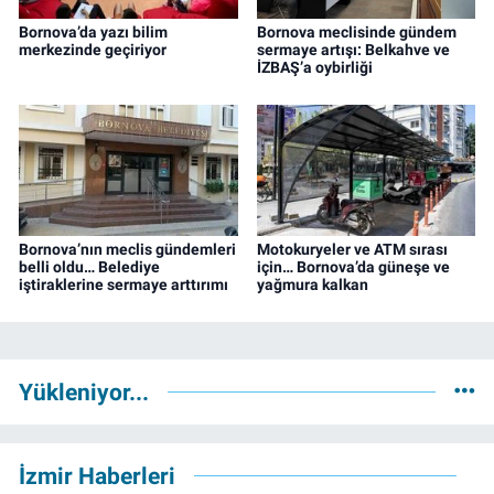
Bornova’da yazı bilim
Bornova meclisinde gündem
merkezinde geçiriyor
sermaye artışı: Belkahve ve
İZBAŞ’a oybirliği
Bornova’nın meclis gündemleri
Motokuryeler ve ATM sırası
belli oldu… Belediye
için… Bornova’da güneşe ve
iştiraklerine sermaye arttırımı
yağmura kalkan
Yükleniyor...
İzmir Haberleri