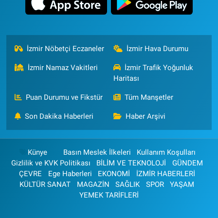
İzmir Nöbetçi Eczaneler
İzmir Hava Durumu
İzmir Namaz Vakitleri
İzmir Trafik Yoğunluk
Haritası
Puan Durumu ve Fikstür
Tüm Manşetler
Son Dakika Haberleri
Haber Arşivi
Künye
Basın Meslek İlkeleri
Kullanım Koşulları
Gizlilik ve KVK Politikası
BİLİM VE TEKNOLOJİ
GÜNDEM
ÇEVRE
Ege Haberleri
EKONOMİ
İZMİR HABERLERİ
KÜLTÜR SANAT
MAGAZİN
SAĞLIK
SPOR
YAŞAM
YEMEK TARİFLERİ