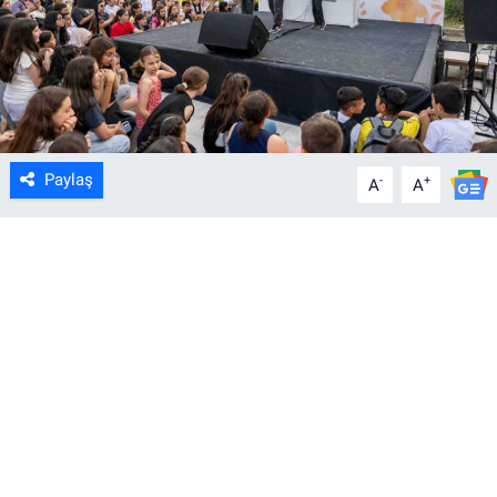
Paylaş
-
+
A
A