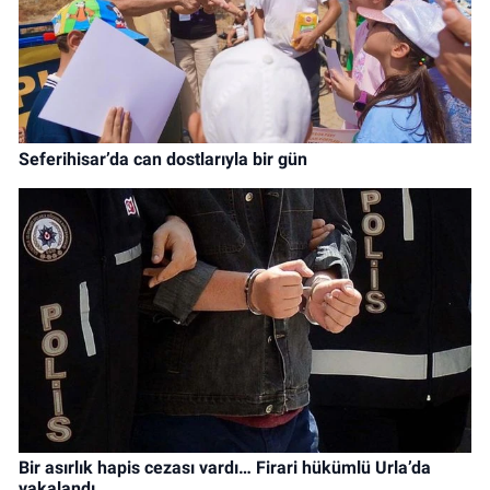
Seferihisar’da can dostlarıyla bir gün
Bir asırlık hapis cezası vardı… Firari hükümlü Urla’da
yakalandı