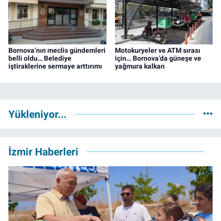
Bornova’nın meclis gündemleri
Motokuryeler ve ATM sırası
belli oldu… Belediye
için… Bornova’da güneşe ve
iştiraklerine sermaye arttırımı
yağmura kalkan
Yükleniyor...
İzmir Haberleri