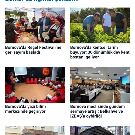
Bornova’da Reçel Festivali’ne
Bornova'da kentsel tarım
geri sayım başladı
büyüyor: 30 dönümlük dev kent
bostanı geliyor
Bornova’da yazı bilim
Bornova meclisinde gündem
merkezinde geçiriyor
sermaye artışı: Belkahve ve
İZBAŞ’a oybirliği