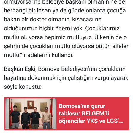
olmuyorsa; ne belediye başkanı olmanın ne de
herhangi bir insan ya da günde onlarca çocuğa
bakan bir doktor olmanın, kısacası ne
olduğunuzun hiçbir önemi yok. Çocuklarımız
mutlu oluyorsa hepimiz mutluyuz. Ülkenin de o
şehrin de çocukları mutlu oluyorsa bütün aileler
mutlu.” ifadelerini kullandı.
Başkan Eşki, Bornova Belediyesi’nin çocukların
hayatına dokunmak için çalıştığını vurgulayarak
şöyle konuştu:
Bornova'nın gurur
tablosu: BELGEM’li
öğrenciler YKS ve LGS’de
zirveye koştu