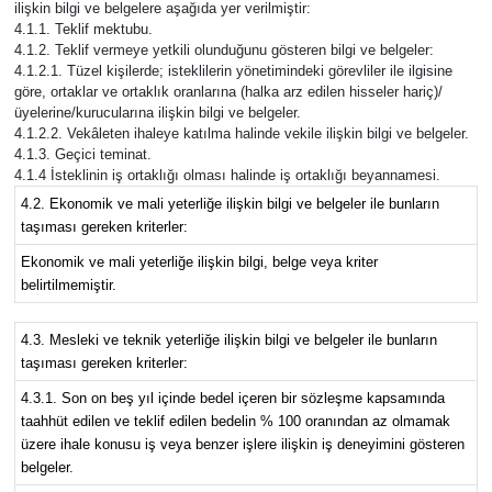
ilişkin bilgi ve belgelere aşağıda yer verilmiştir:
4.1.1. Teklif mektubu.
4.1.2. Teklif vermeye yetkili olunduğunu gösteren bilgi ve belgeler:
4.1.2.1. Tüzel kişilerde; isteklilerin yönetimindeki görevliler ile ilgisine
göre, ortaklar ve ortaklık oranlarına (halka arz edilen hisseler hariç)/
üyelerine/kurucularına ilişkin bilgi ve belgeler.
4.1.2.2. Vekâleten ihaleye katılma halinde vekile ilişkin bilgi ve belgeler.
4.1.3. Geçici teminat.
4.1.4 İsteklinin iş ortaklığı olması halinde iş ortaklığı beyannamesi.
4.2. Ekonomik ve mali yeterliğe ilişkin bilgi ve belgeler ile bunların
taşıması gereken kriterler:
Ekonomik ve mali yeterliğe ilişkin bilgi, belge veya kriter
belirtilmemiştir.
4.3. Mesleki ve teknik yeterliğe ilişkin bilgi ve belgeler ile bunların
taşıması gereken kriterler:
4.3.1. Son on beş yıl içinde bedel içeren bir sözleşme kapsamında
taahhüt edilen ve teklif edilen bedelin % 100 oranından az olmamak
üzere ihale konusu iş veya benzer işlere ilişkin iş deneyimini gösteren
belgeler.