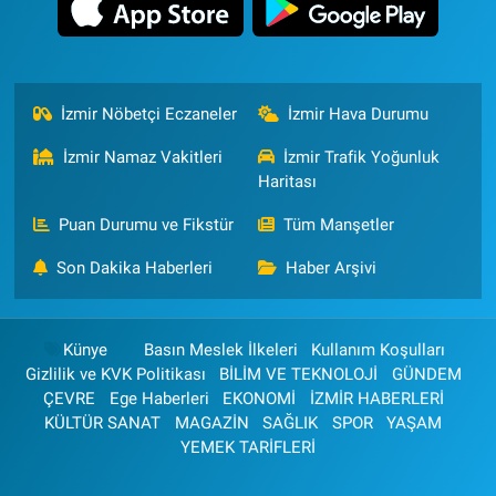
İzmir Nöbetçi Eczaneler
İzmir Hava Durumu
İzmir Namaz Vakitleri
İzmir Trafik Yoğunluk
Haritası
Puan Durumu ve Fikstür
Tüm Manşetler
Son Dakika Haberleri
Haber Arşivi
Künye
Basın Meslek İlkeleri
Kullanım Koşulları
Gizlilik ve KVK Politikası
BİLİM VE TEKNOLOJİ
GÜNDEM
ÇEVRE
Ege Haberleri
EKONOMİ
İZMİR HABERLERİ
KÜLTÜR SANAT
MAGAZİN
SAĞLIK
SPOR
YAŞAM
YEMEK TARİFLERİ