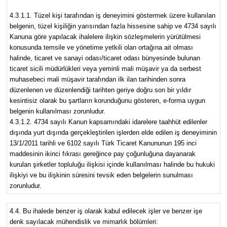
4.3.1.1. Tüzel kişi tarafından iş deneyimini göstermek üzere kullanılan
belgenin, tüzel kişiliğin yarısından fazla hissesine sahip ve 4734 sayılı
Kanuna göre yapılacak ihalelere ilişkin sözleşmelerin yürütülmesi
konusunda temsile ve yönetime yetkili olan ortağına ait olması
halinde, ticaret ve sanayi odası/ticaret odası bünyesinde bulunan
ticaret sicili müdürlükleri veya yeminli mali müşavir ya da serbest
muhasebeci mali müşavir tarafından ilk ilan tarihinden sonra
düzenlenen ve düzenlendiği tarihten geriye doğru son bir yıldır
kesintisiz olarak bu şartların korunduğunu gösteren, e-forma uygun
belgenin kullanılması zorunludur.
4.3.1.2. 4734 sayılı Kanun kapsamındaki idarelere taahhüt edilenler
dışında yurt dışında gerçekleştirilen işlerden elde edilen iş deneyiminin
13/1/2011 tarihli ve 6102 sayılı Türk Ticaret Kanununun 195 inci
maddesinin ikinci fıkrası gereğince pay çoğunluğuna dayanarak
kurulan şirketler topluluğu ilişkisi içinde kullanılması halinde bu hukuki
ilişkiyi ve bu ilişkinin süresini tevsik eden belgelerin sunulması
zorunludur.
4.4. Bu ihalede benzer iş olarak kabul edilecek işler ve benzer işe
denk sayılacak mühendislik ve mimarlık bölümleri: