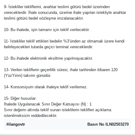
9- İstekliler tekliflerini, anahtar teslimi götürü bedel üzerinden
vereceklerdir. İhale sonucunda, üzerine ihale yapılan istekliyle anahtar
teslimi götürü bedel sözleşme imzalanacaktır.
10- Bu ihalede, işin tamamı için teklif verilecektir.
11- İstekliler teklif ettikleri bedelin %3’ünden az olmamak üzere kendi
belirleyecekleri tutarda geçici teminat vereceklerdir.
12- Bu ihalede elektronik eksiltme yapılmayacaktır.
13- Verilen tekliflerin geçerlilik süresi, ihale tarihinden itibaren 120
(YüzYirmi) takvim günüdür.
14- Konsorsiyum olarak ihaleye teklif verilemez.
15- Diğer hususlar:
İhalede Uygulanacak Sınır Değer Katsayısı (N) : 1
Sınır değerin altında teklif sunan isteklilerin teklifleri açıklama
istenilmeksizin reddedilecektir.
#ilangovtr
Basın No ILN02503270