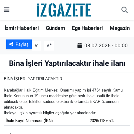
GÜNDEM
İzmir Nöbetçi Eczaneler
İzmir Haberleri
Gündem
Ege Haberleri
Magazin
İZMİR
İzmir Hava Durumu
Paylaş
-
+
08.07.2026 - 00:00
A
A
EGE HABERLERİ
İzmir Namaz Vakitleri
Bina İşleri Yaptırılacaktır ihale ilanı
EKONOMİ
İzmir Trafik Yoğunluk Haritası
BİNA İŞLERİ YAPTIRILACAKTIR
SPOR
Süper Lig Puan Durumu ve Fikstür
Karabağlar Halk Eğitim Merkezi Onarımı yapım işi 4734 sayılı Kamu
İhale Kanununun 19 uncu maddesine göre açık ihale usulü ile ihale
SAĞLIK
Tüm Manşetler
edilecek olup, teklifler sadece elektronik ortamda EKAP üzerinden
alınacaktır.
İhaleye ilişkin ayrıntılı bilgiler aşağıda yer almaktadır:
KÜLTÜR SANAT
Son Dakika Haberleri
İhale Kayıt Numarası (İKN)
:
2026/1187074
DÜNYA
Haber Arşivi