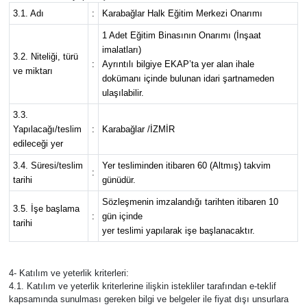
3.1. Adı
:
Karabağlar Halk Eğitim Merkezi Onarımı
1 Adet Eğitim Binasının Onarımı (İnşaat
imalatları)
3.2. Niteliği, türü
:
Ayrıntılı bilgiye EKAP’ta yer alan ihale
ve miktarı
dokümanı içinde bulunan idari şartnameden
ulaşılabilir.
3.3.
Yapılacağı/teslim
:
Karabağlar /İZMİR
edileceği yer
3.4. Süresi/teslim
Yer tesliminden itibaren 60 (Altmış) takvim
:
tarihi
günüdür.
Sözleşmenin imzalandığı tarihten itibaren 10
3.5. İşe başlama
:
gün içinde
tarihi
yer teslimi yapılarak işe başlanacaktır.
4- Katılım ve yeterlik kriterleri:
4.1. Katılım ve yeterlik kriterlerine ilişkin istekliler tarafından e-teklif
kapsamında sunulması gereken bilgi ve belgeler ile fiyat dışı unsurlara