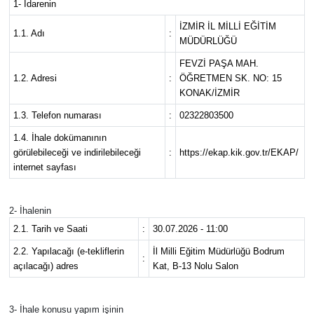
1- İdarenin
Resmi İlanlar
İZMİR İL MİLLİ EĞİTİM
1.1. Adı
:
MÜDÜRLÜĞÜ
Resmi Reklam
FEVZİ PAŞA MAH.
1.2. Adresi
:
ÖĞRETMEN SK. NO: 15
KONAK/İZMİR
YAŞAM
1.3. Telefon numarası
:
02322803500
1.4. İhale dokümanının
görülebileceği ve indirilebileceği
:
https://ekap.kik.gov.tr/EKAP/
internet sayfası
2- İhalenin
2.1. Tarih ve Saati
:
30.07.2026 - 11:00
2.2. Yapılacağı (e-tekliflerin
İl Milli Eğitim Müdürlüğü Bodrum
:
açılacağı) adres
Kat, B-13 Nolu Salon
3- İhale konusu yapım işinin