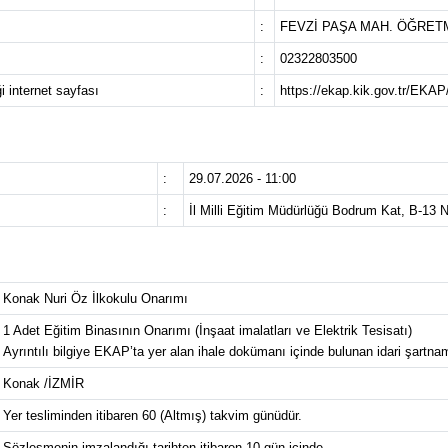
:
FEVZİ PAŞA MAH. ÖĞRETM
:
02322803500
i internet sayfası
:
https://ekap.kik.gov.tr/EKAP
:
29.07.2026 - 11:00
:
İl Milli Eğitim Müdürlüğü Bodrum Kat, B-13 
Konak Nuri Öz İlkokulu Onarımı
1 Adet Eğitim Binasının Onarımı (İnşaat imalatları ve Elektrik Tesisatı)
Ayrıntılı bilgiye EKAP’ta yer alan ihale dokümanı içinde bulunan idari şartnam
Konak /İZMİR
Yer tesliminden itibaren 60 (Altmış) takvim günüdür.
Sözleşmenin imzalandığı tarihten itibaren 10 gün içinde