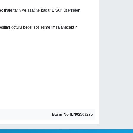
rak ihale tarih ve saatine kadar EKAP üzerinden
r teslimi götürü bedel sözleşme imzalanacaktır.
Basın No ILN02503275