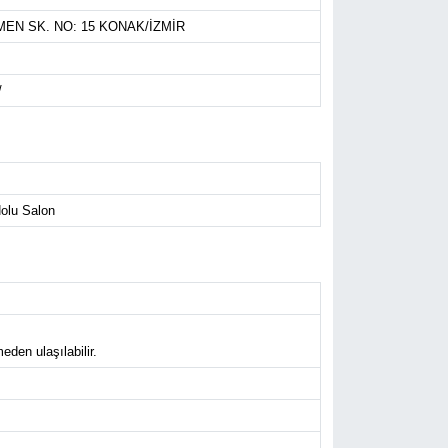
EN SK. NO: 15 KONAK/İZMİR
/
Nolu Salon
eden ulaşılabilir.