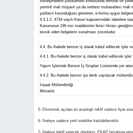
sözleşmelerin yürütülmesi konusunda temsile ve yönetim
yeminli mali müşavir ya da serbest muhasebeci mali müş
şartların korunduğunu gösteren, e-forma uygun belgeni
4.3.1.2. 4734 sayılı Kanun kapsamındaki idarelere taahh
Kanununun 195 inci maddesinin ikinci fıkrası gereğince 
tevsik eden belgelerin sunulması zorunludur.
4.4. Bu ihalede benzer iş olarak kabul edilecek işler 
4.4.1. Bu ihalede benzer iş olarak kabul edilecek işler:
Yapım İşlerinde Benzer İş Grupları Listesinde yer alan B
4.4.2. Bu ihalede benzer işe denk sayılacak mühendisl
İnşaat Mühendisliği
Mimarlık
5- Ekonomik açıdan en avantajlı teklif sadece fiyat esas
6- İhaleye sadece yerli istekliler katılabilecektir.
7- İhaleye teklif verecek olanların, EKAP hesabına giri