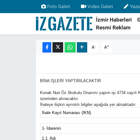
Foto Galeri
Video Galeri
Yaza
İzmir Haberleri
GÜNDEM
İzmir Nöbetçi Eczaneler
Resmi Reklam
İZMİR
İzmir Hava Durumu
-
+
A
A
EGE HABERLERİ
İzmir Namaz Vakitleri
EKONOMİ
İzmir Trafik Yoğunluk Haritası
BİNA İŞLERİ YAPTIRILACAKTIR
SPOR
Süper Lig Puan Durumu ve Fikstür
Konak Nuri Öz İlkokulu Onarımı yapım işi 4734 sayılı 
üzerinden alınacaktır.
SAĞLIK
Tüm Manşetler
İhaleye ilişkin ayrıntılı bilgiler aşağıda yer almaktadır:
İhale Kayıt Numarası (İKN)
KÜLTÜR SANAT
Son Dakika Haberleri
1- İdarenin
DÜNYA
Haber Arşivi
1.1. Adı