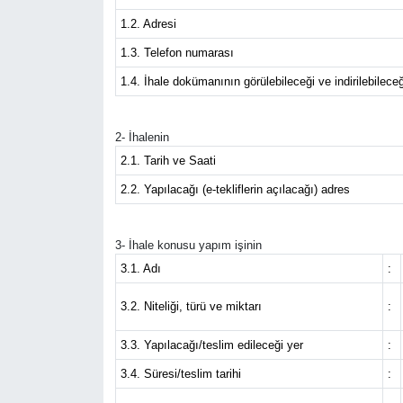
1.2. Adresi
Resmi İlanlar
1.3. Telefon numarası
Resmi Reklam
1.4. İhale dokümanının görülebileceği ve indirilebileceğ
YAŞAM
2- İhalenin
2.1. Tarih ve Saati
2.2. Yapılacağı (e-tekliflerin açılacağı) adres
3- İhale konusu yapım işinin
3.1. Adı
:
3.2. Niteliği, türü ve miktarı
:
3.3. Yapılacağı/teslim edileceği yer
:
3.4. Süresi/teslim tarihi
: