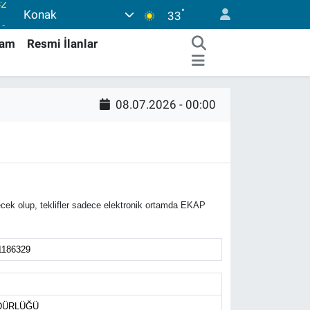
°
Konak
38
33
03
şam
Resmi İlanlar
14
18
08.07.2026 - 00:00
18
32
cek olup, teklifler sadece elektronik ortamda EKAP
1186329
ÜDÜRLÜĞÜ