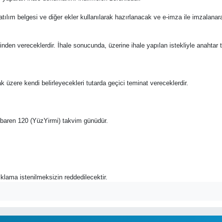
katılım belgesi ve diğer ekler kullanılarak hazırlanacak ve e-imza ile imzalana
üzerinden vereceklerdir. İhale sonucunda, üzerine ihale yapılan istekliyle anahta
ak üzere kendi belirleyecekleri tutarda geçici teminat vereceklerdir.
n itibaren 120 (YüzYirmi) takvim günüdür.
açıklama istenilmeksizin reddedilecektir.