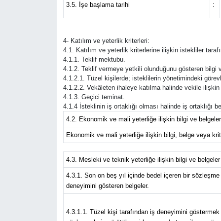
3.5. İşe başlama tarihi
:
4- Katılım ve yeterlik kriterleri:
4.1. Katılım ve yeterlik kriterlerine ilişkin istekliler ta
4.1.1. Teklif mektubu.
4.1.2. Teklif vermeye yetkili olunduğunu gösteren bilgi v
4.1.2.1. Tüzel kişilerde; isteklilerin yönetimindeki görevli
4.1.2.2. Vekâleten ihaleye katılma halinde vekile ilişkin 
4.1.3. Geçici teminat.
4.1.4 İsteklinin iş ortaklığı olması halinde iş ortaklığı
4.2. Ekonomik ve mali yeterliğe ilişkin bilgi ve belgeler
Ekonomik ve mali yeterliğe ilişkin bilgi, belge veya krite
4.3. Mesleki ve teknik yeterliğe ilişkin bilgi ve belgeler
4.3.1. Son on beş yıl içinde bedel içeren bir sözleşme
deneyimini gösteren belgeler.
4.3.1.1. Tüzel kişi tarafından iş deneyimini göstermek 