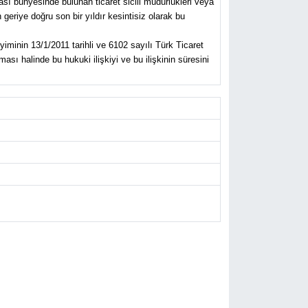
ası bünyesinde bulunan ticaret sicili müdürlükleri veya
eriye doğru son bir yıldır kesintisiz olarak bu
yiminin 13/1/2011 tarihli ve 6102 sayılı Türk Ticaret
sı halinde bu hukuki ilişkiyi ve bu ilişkinin süresini