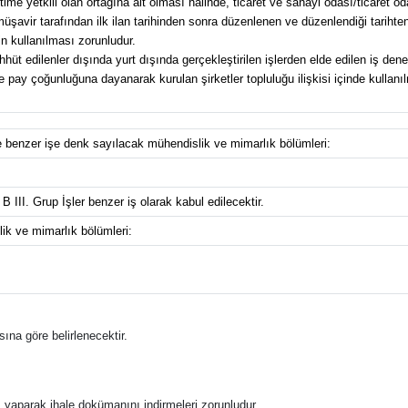
e yetkili olan ortağına ait olması halinde, ticaret ve sanayi odası/ticaret od
avir tarafından ilk ilan tarihinden sonra düzenlenen ve düzenlendiği tarihten g
n kullanılması zorunludur.
üt edilenler dışında yurt dışında gerçekleştirilen işlerden elde edilen iş dene
pay çoğunluğuna dayanarak kurulan şirketler topluluğu ilişkisi içinde kullanılma
ve benzer işe denk sayılacak mühendislik ve mimarlık bölümleri:
 III. Grup İşler benzer iş olarak kabul edilecektir.
ik ve mimarlık bölümleri:
ına göre belirlenecektir.
ş yaparak ihale dokümanını indirmeleri zorunludur.