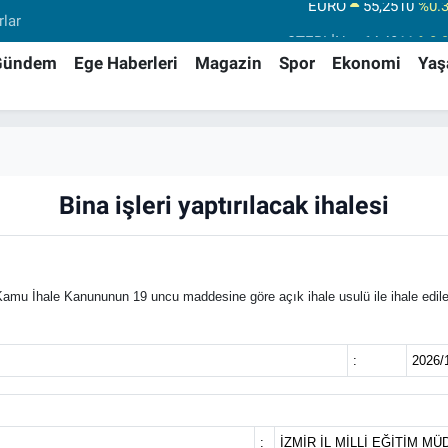
rlar
STERLİN
64,4811
%0.
GRAM ALTIN
6660.55
%0.
Gündem
Ege Haberleri
Magazin
Spor
Ekonomi
Ya
BİST100
13.779
%-
BITCOIN
64.944,08
%-0.
DOLAR
47,7436
%0.
Bina işleri yaptırılacak ihalesi
EURO
55,2510
%0.
Kamu İhale Kanununun 19 uncu maddesine göre açık ihale usulü ile ihale edile
:
2026/
:
İZMİR İL MİLLİ EĞİTİM M