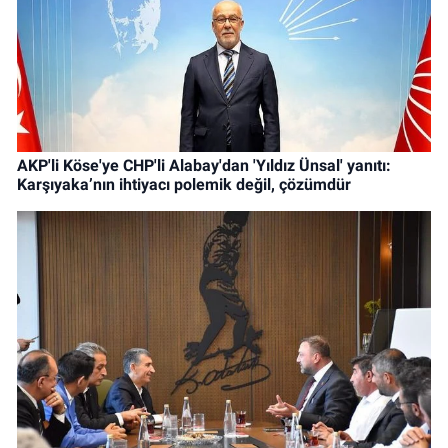
AKP'li Köse'ye CHP'li Alabay'dan 'Yıldız Ünsal' yanıtı:
Karşıyaka’nın ihtiyacı polemik değil, çözümdür