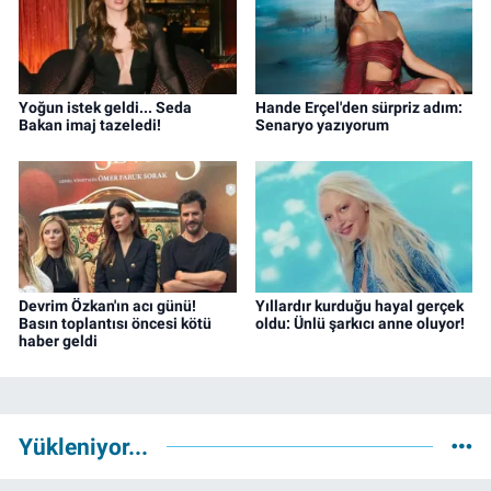
Yoğun istek geldi... Seda
Hande Erçel'den sürpriz adım:
Bakan imaj tazeledi!
Senaryo yazıyorum
Devrim Özkan'ın acı günü!
Yıllardır kurduğu hayal gerçek
Basın toplantısı öncesi kötü
oldu: Ünlü şarkıcı anne oluyor!
haber geldi
Yükleniyor...