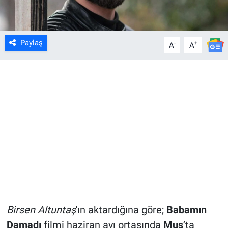
Paylaş
-
+
A
A
Birsen Altuntaş
'ın aktardığına göre;
Babamın
Damadı
filmi haziran ayı ortasında
Muş
’ta