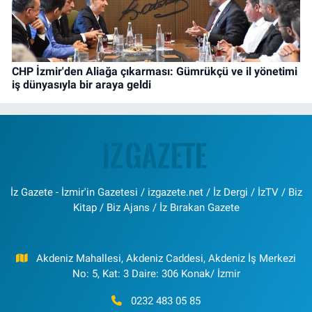
CHP İzmir'den Aliağa çıkarması: Gümrükçü ve il yönetimi
iş dünyasıyla bir araya geldi
İz Gazete - İzmir'in Gazetesi / izgazete.net / İz Dergi / İzTV / Biz
Kitap / Biz Ajans / İz Bırakan Gazete
Akdeniz Mahallesi, Akdeniz Caddesi, Akdeniz İş Merkezi
No: 5, Kat: 3 Daire: 306 Konak/ İzmir
0232 483 05 85