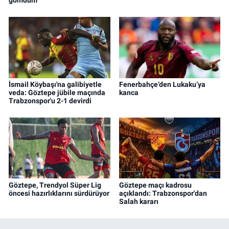
İsmail Köybaşı'na galibiyetle
Fenerbahçe’den Lukaku’ya
veda: Göztepe jübile maçında
kanca
Trabzonspor'u 2-1 devirdi
Göztepe, Trendyol Süper Lig
Göztepe maçı kadrosu
öncesi hazırlıklarını sürdürüyor
açıklandı: Trabzonspor'dan
Salah kararı