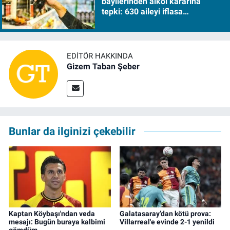
bayilerinden alkol kararına
tepki: 630 aileyi iflasa
sürükleyecek!
EDITÖR HAKKINDA
Gizem Taban Şeber
Bunlar da ilginizi çekebilir
Kaptan Köybaşı'ndan veda
Galatasaray’dan kötü prova:
mesajı: Bugün buraya kalbimi
Villarreal'e evinde 2-1 yenildi
gömdüm