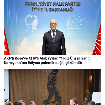
AKP'li Köse'ye CHP'li Alabay'dan 'Yıldız Ünsal' yanıtı:
Karşıyaka’nın ihtiyacı polemik değil, çözümdür