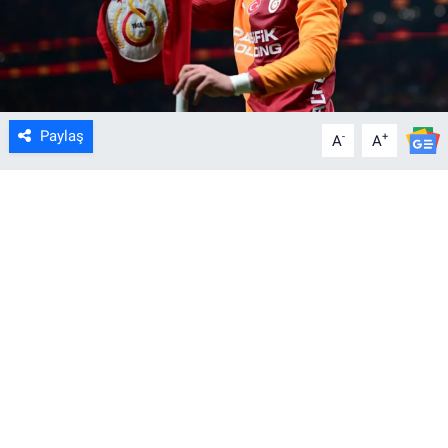
Paylaş
-
+
A
A