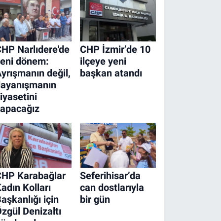
HP Narlıdere'de
CHP İzmir’de 10
eni dönem:
ilçeye yeni
yrışmanın değil,
başkan atandı
dayanışmanın
iyasetini
yapacağız
CHP Karabağlar
Seferihisar’da
adın Kolları
can dostlarıyla
aşkanlığı için
bir gün
zgül Denizaltı