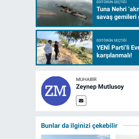
EDITÖRÜN SEÇTIĞI
Tuna Nehri ‘akm
savaş gemileri 
EDITÖRÜN SEÇTIĞI
YENİ Parti’li E
karşılanmalı!
MUHABIR
Zeynep Mutlusoy
Bunlar da ilginizi çekebilir