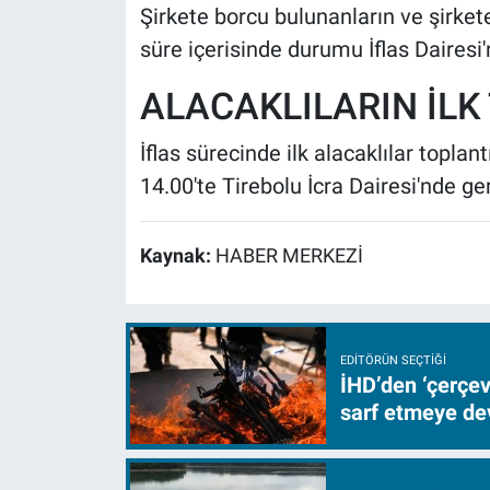
Şirkete borcu bulunanların ve şirkete
süre içerisinde durumu İflas Dairesi'
ALACAKLILARIN İLK
İflas sürecinde ilk alacaklılar topl
14.00'te Tirebolu İcra Dairesi'nde ger
Kaynak:
HABER MERKEZİ
EDITÖRÜN SEÇTIĞI
İHD’den ‘çerçe
sarf etmeye d