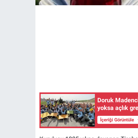
Doruk Madencil
yoksa açlık gre
İçeriği Görüntüle