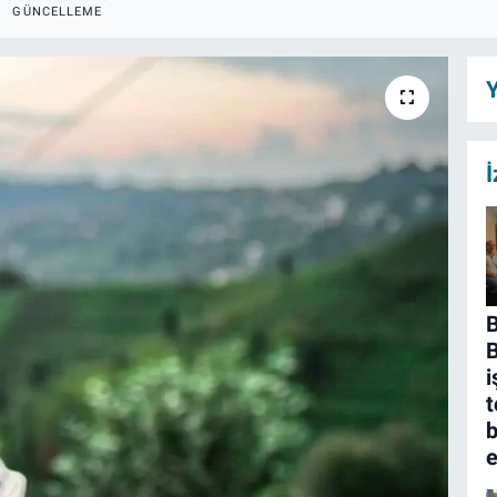
GÜNCELLEME
Y
İ
B
i
t
b
e