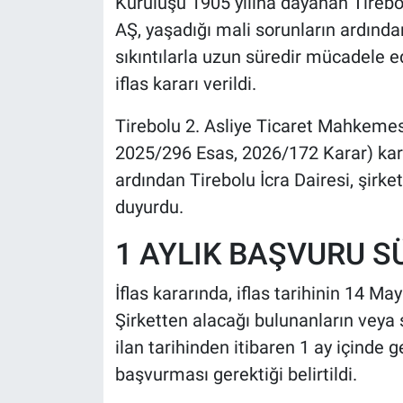
Kuruluşu 1905 yılına dayanan Tireb
AŞ, yaşadığı mali sorunların ardından
sıkıntılarla uzun süredir mücadele
iflas kararı verildi.
Tirebolu 2. Asliye Ticaret Mahkemesi
2025/296 Esas, 2026/172 Karar) karar
ardından Tirebolu İcra Dairesi, şirket 
duyurdu.
1 AYLIK BAŞVURU S
İflas kararında, iflas tarihinin 14 Ma
Şirketten alacağı bulunanların veya ş
ilan tarihinden itibaren 1 ay içinde ge
başvurması gerektiği belirtildi.