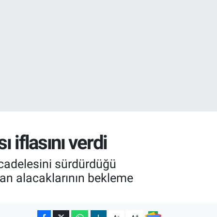
02
.2
 iflasını verdi
ücadelesini sürdürdüğü
ından alacaklarının bekleme
-
+