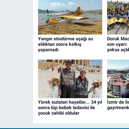
Yangın söndürme uçağı su
Doruk Made
aldıktan sonra kalkış
son uyarı:
yapamadı
yoksa açlık
Yürek sızlatan hayatlar... 34 yıl
İzmir de l
sonra tüp bebek tedavisi ile
gayrimenku
çocuk sahibi oldular