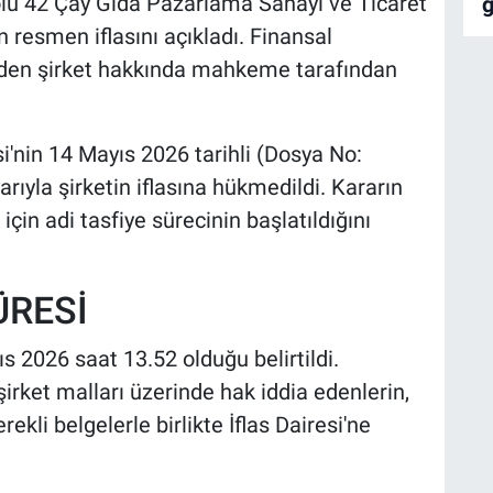
olu 42 Çay Gıda Pazarlama Sanayi ve Ticaret
 resmen iflasını açıkladı. Finansal
 eden şirket hakkında mahkeme tarafından
'nin 14 Mayıs 2026 tarihli (Dosya No:
ıyla şirketin iflasına hükmedildi. Kararın
için adi tasfiye sürecinin başlatıldığını
ÜRESİ
yıs 2026 saat 13.52 olduğu belirtildi.
irket malları üzerinde hak iddia edenlerin,
rekli belgelerle birlikte İflas Dairesi'ne