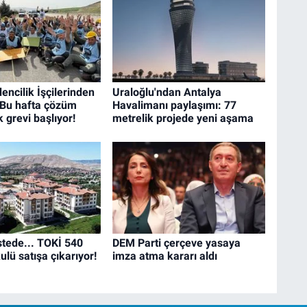
ncilik İşçilerinden
Uraloğlu'ndan Antalya
 Bu hafta çözüm
Havalimanı paylaşımı: 77
 grevi başlıyor!
metrelik projede yeni aşama
istede... TOKİ 540
DEM Parti çerçeve yasaya
lü satışa çıkarıyor!
imza atma kararı aldı