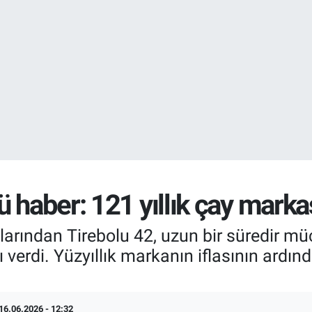
EURO
55,0250
%0.
STERLİN
64,2398
%0
 haber: 121 yıllık çay markası
alarından Tirebolu 42, uzun bir süredir m
nı verdi. Yüzyıllık markanın iflasının ard
16.06.2026 - 12:32