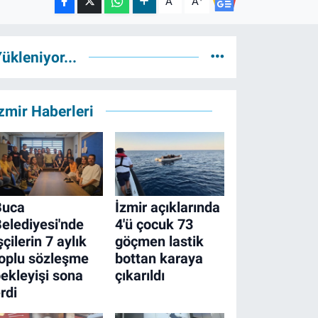
A
A
ükleniyor...
zmir Haberleri
Buca
İzmir açıklarında
elediyesi'nde
4'ü çocuk 73
şçilerin 7 aylık
göçmen lastik
oplu sözleşme
bottan karaya
ekleyişi sona
çıkarıldı
rdi