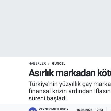
Resmi İlanlar
Resmi Reklam
YAŞAM
HABERLER
GÜNCEL
Asırlık markadan kötü
Türkiye'nin yüzyıllık çay mark
finansal krizin ardından iflası
süreci başladı.
ZEYNEP MUTLUSOY
16.06.2026 - 12:23