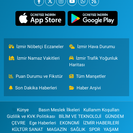
İzmir Nöbetçi Eczaneler
İzmir Hava Durumu
İzmir Namaz Vakitleri
İzmir Trafik Yoğunluk
Haritası
Puan Durumu ve Fikstür
Tüm Manşetler
Son Dakika Haberleri
Haber Arşivi
Künye
Basın Meslek İlkeleri
Kullanım Koşulları
Gizlilik ve KVK Politikası
BİLİM VE TEKNOLOJİ
GÜNDEM
ÇEVRE
Ege Haberleri
EKONOMİ
İZMİR HABERLERİ
KÜLTÜR SANAT
MAGAZİN
SAĞLIK
SPOR
YAŞAM