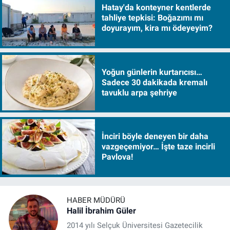
Hatay'da konteyner kentlerde
tahliye tepkisi: Boğazımı mı
doyurayım, kira mı ödeyeyim?
Yoğun günlerin kurtarıcısı…
Sadece 30 dakikada kremalı
tavuklu arpa şehriye
İnciri böyle deneyen bir daha
vazgeçemiyor… İşte taze incirli
Pavlova!
HABER MÜDÜRÜ
Halil İbrahim Güler
2014 yılı Selçuk Üniversitesi Gazetecilik