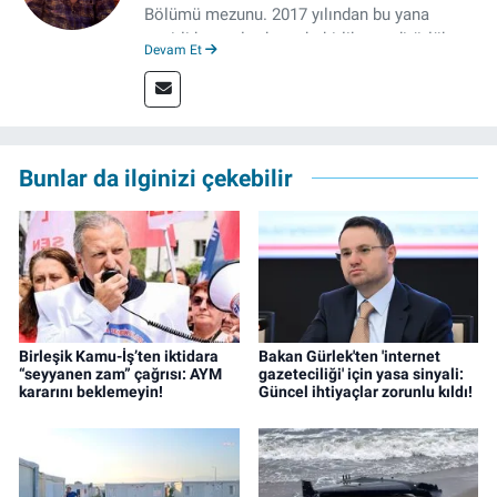
Bölümü mezunu. 2017 yılından bu yana
çeşitli kurumlarda muhabirlik ve editörlük
Devam Et
yaptı. Çalışma hayatına izgazete.net’te haber
müdürü olarak devam ediyor.
Bunlar da ilginizi çekebilir
Birleşik Kamu-İş’ten iktidara
Bakan Gürlek'ten 'internet
“seyyanen zam” çağrısı: AYM
gazeteciliği' için yasa sinyali:
kararını beklemeyin!
Güncel ihtiyaçlar zorunlu kıldı!