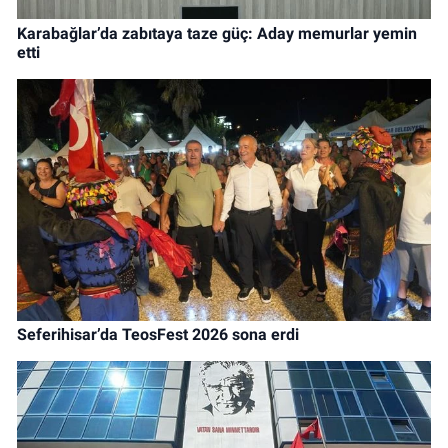
Karabağlar’da zabıtaya taze güç: Aday memurlar yemin
etti
Seferihisar’da TeosFest 2026 sona erdi