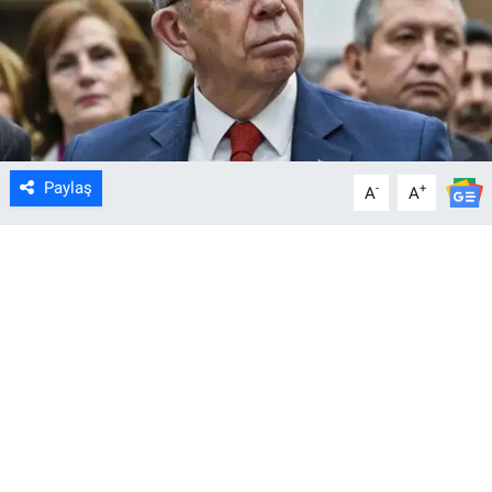
Paylaş
-
+
A
A