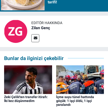
tarifi!
EDITÖR HAKKINDA
Zilan Genç
Bunlar da ilginizi çekebilir
Zeki Çelik'ten transfer itirafı:
İçme suyu tünel hattında
İki kez düşünmedim
göçük: 1 işçi öldü, 1 işçi
yaralandı