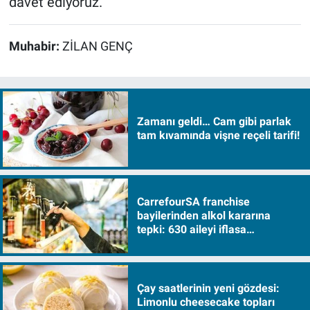
davet ediyoruz.
Muhabir:
ZİLAN GENÇ
Zamanı geldi… Cam gibi parlak
tam kıvamında vişne reçeli tarifi!
CarrefourSA franchise
bayilerinden alkol kararına
tepki: 630 aileyi iflasa
sürükleyecek!
Çay saatlerinin yeni gözdesi:
Limonlu cheesecake topları