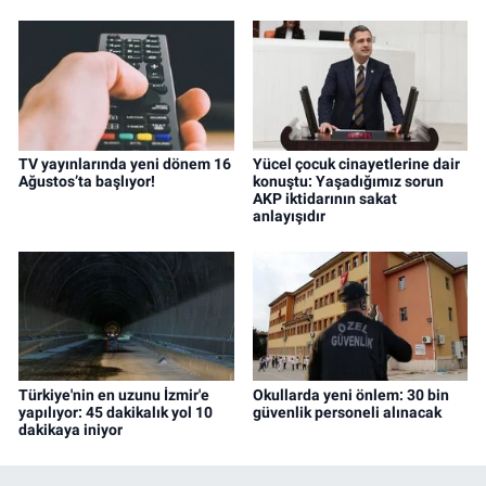
TV yayınlarında yeni dönem 16
Yücel çocuk cinayetlerine dair
Ağustos’ta başlıyor!
konuştu: Yaşadığımız sorun
AKP iktidarının sakat
anlayışıdır
Türkiye'nin en uzunu İzmir'e
Okullarda yeni önlem: 30 bin
yapılıyor: 45 dakikalık yol 10
güvenlik personeli alınacak
dakikaya iniyor