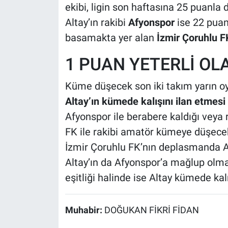
ekibi, ligin son haftasına 25 puanla
Altay’ın rakibi
Afyonspor
ise 22 puan
basamakta yer alan
İzmir Çoruhlu F
1 PUAN YETERLİ OL
Küme düşecek son iki takım yarın o
Altay’ın kümede kalışını ilan etmesi 
Afyonspor ile berabere kaldığı veya 
FK ile rakibi amatör kümeye düşecek.
İzmir Çoruhlu FK’nın deplasmanda A
Altay’ın da Afyonspor’a mağlup olmas
eşitliği halinde ise Altay kümede k
Muhabir:
DOĞUKAN FİKRİ FİDAN