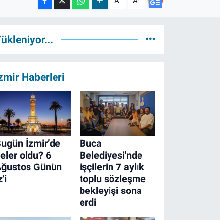
A
A
ükleniyor...
zmir Haberleri
ugün İzmir’de
Buca
eler oldu? 6
Belediyesi'nde
Ağustos Günün
işçilerin 7 aylık
z'i
toplu sözleşme
bekleyişi sona
erdi