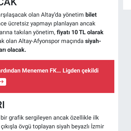
ACAK
rşılaşacak olan Altay’da yönetim
bilet
önce ücretsiz yapmayı planlayan ancak
arına takılan yönetim,
fiyatı 10 TL olarak
ak olan Altay-Afyonspor maçında
siyah-
arı olacak.
 ardından Menemen FK… Ligden çekildi
I
bir grafik sergileyen ancak özellikle ilk
 çıkışla övgü toplayan siyah beyazlı İzmir