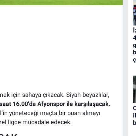
İ
4
g
b
ç
 için sahaya çıkacak. Siyah-beyazlılar,
saat 16.00’da Afyonspor ile karşılaşacak.
C
’in yöneteceği maçta bir puan almayı
i
nel ligde mücadale edecek.
b