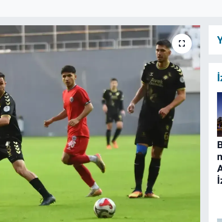
Y
İ
B
n
İ