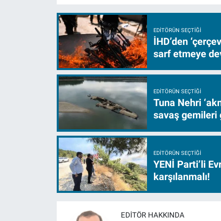
EDITÖRÜN SEÇTIĞI
İHD’den ‘çerçe
sarf etmeye d
EDITÖRÜN SEÇTIĞI
Tuna Nehri ‘akm
savaş gemileri 
EDITÖRÜN SEÇTIĞI
YENİ Parti’li E
karşılanmalı!
EDITÖR HAKKINDA