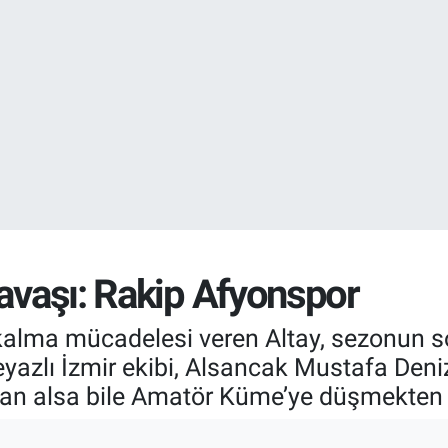
DOLAR
47,6704
%
EURO
55,0406
%-0.
savaşı: Rakip Afyonspor
kalma mücadelesi veren Altay, sezonun s
eyazlı İzmir ekibi, Alsancak Mustafa Deni
uan alsa bile Amatör Küme’ye düşmekten 