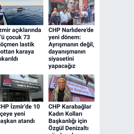
zmir açıklarında
CHP Narlıdere'de
'ü çocuk 73
yeni dönem:
öçmen lastik
Ayrışmanın değil,
ottan karaya
dayanışmanın
ıkarıldı
siyasetini
yapacağız
HP İzmir’de 10
CHP Karabağlar
lçeye yeni
Kadın Kolları
aşkan atandı
Başkanlığı için
Özgül Denizaltı