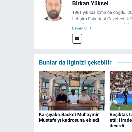
Birkan Yüksel
1981 yılında İzmir'de doğdu. 20
İletişim Fakültesi Gazetecilik
tezinden hareketle yazdığı "İdeo
Devam Et
Yayınevi tarafından basıldı. 20
olarak görev yapmaktadır.
Bunlar da ilginizi çekebilir
Karşıyaka Basket Muhaymin
Beşiktaş tu
Mustafa'yı kadrosuna ekledi
etti: Hrade
devirdi