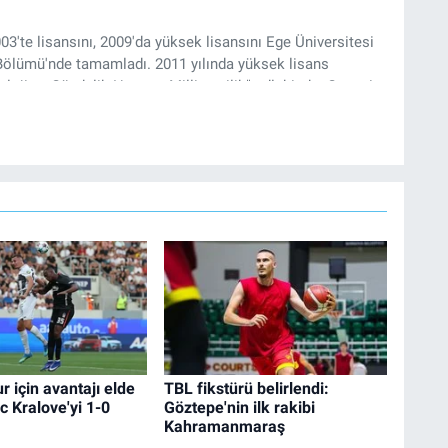
03'te lisansını, 2009'da yüksek lisansını Ege Üniversitesi
 Bölümü'nde tamamladı. 2011 yılında yüksek lisans
loji ve Gündelik Hayatta Milliyetçilik" adlı kitabı, Genesis
22 yılından bu yana İz Gazete'de sayfa yapımcısı ve editör
r için avantajı elde
TBL fikstürü belirlendi:
c Kralove'yi 1-0
Göztepe'nin ilk rakibi
Kahramanmaraş