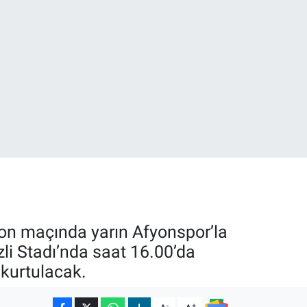
0
08
on maçında yarın Afyonspor’la
zli Stadı’nda saat 16.00’da
kurtulacak.
-
+