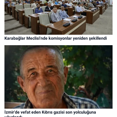
Karabağlar Meclisi'nde komisyonlar yeniden şekillendi
İzmir'de vefat eden Kıbrıs gazisi son yolculuğuna