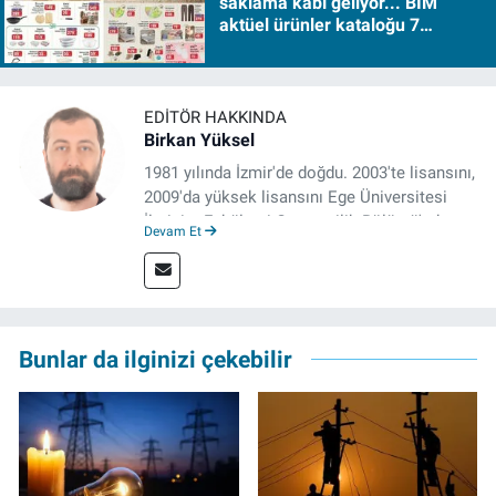
saklama kabı geliyor... BİM
aktüel ürünler kataloğu 7
Ağustos Cuma 2026
EDITÖR HAKKINDA
Birkan Yüksel
1981 yılında İzmir'de doğdu. 2003'te lisansını,
2009'da yüksek lisansını Ege Üniversitesi
İletişim Fakültesi Gazetecilik Bölümü'nde
Devam Et
tamamladı. 2011 yılında yüksek lisans
tezinden hareketle yazdığı "İdeoloji ve
Gündelik Hayatta Milliyetçilik" adlı kitabı,
Genesis Yayınevi tarafından basıldı. 2022
yılından bu yana İz Gazete'de sayfa yapımcısı
Bunlar da ilginizi çekebilir
ve editör olarak görev yapmaktadır.