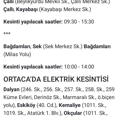
Çallı
(Beylikyurdu Mevkii Sk., Çallı Merkez Sk.)
Çallı
,
Kayabaşı
(Kayabaşı Merkez Sk.)
Kesinti yapılacak saatler:
09:30 - 15:30
***
Bağdamları
,
Sek
(Sek Merkez Sk.)
Bağdamları
(Milas Yolu)
Kesinti yapılacak saatler:
10:00 - 14:00
ORTACA’DA ELEKTRİK KESİNTİSİ
Dalyan
(246. Sk., 256. Sk., 257. Sk., 258. Sk., 259
Küme Evleri, Derinöz Sk., Marmaralı Sk., ö.biçen
yolu),
Eskiköy
(40. Cd.),
Kemaliye
(1011. Sk.,
1019. Sk., Atatürk 1. Blv.),
Okçular
(1011. Sk.,