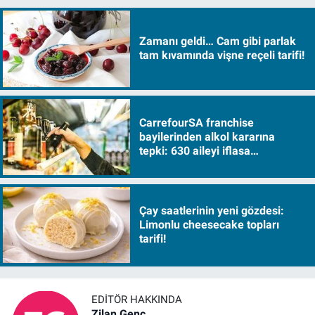
Zamanı geldi… Cam gibi parlak
tam kıvamında vişne reçeli tarifi!
CarrefourSA franchise
bayilerinden alkol kararına
tepki: 630 aileyi iflasa
sürükleyecek!
Çay saatlerinin yeni gözdesi:
Limonlu cheesecake topları
tarifi!
EDITÖR HAKKINDA
Zilan Genç