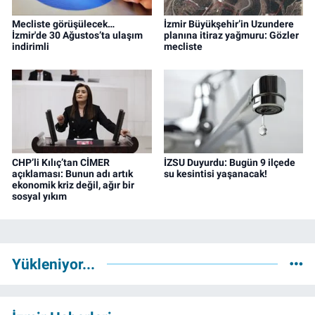
Mecliste görüşülecek…
İzmir Büyükşehir’in Uzundere
İzmir'de 30 Ağustos’ta ulaşım
planına itiraz yağmuru: Gözler
indirimli
mecliste
CHP’li Kılıç’tan CİMER
İZSU Duyurdu: Bugün 9 ilçede
açıklaması: Bunun adı artık
su kesintisi yaşanacak!
ekonomik kriz değil, ağır bir
sosyal yıkım
Yükleniyor...