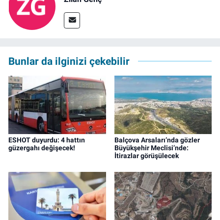
Bunlar da ilginizi çekebilir
ESHOT duyurdu: 4 hattın
Balçova Arsaları’nda gözler
güzergahı değişecek!
Büyükşehir Meclisi’nde:
İtirazlar görüşülecek