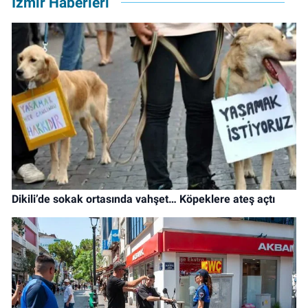
İzmir Haberleri
Dikili’de sokak ortasında vahşet… Köpeklere ateş açtı