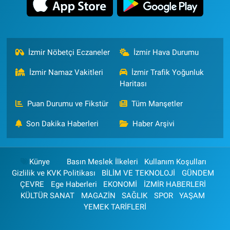
İzmir Nöbetçi Eczaneler
İzmir Hava Durumu
İzmir Namaz Vakitleri
İzmir Trafik Yoğunluk
Haritası
Puan Durumu ve Fikstür
Tüm Manşetler
Son Dakika Haberleri
Haber Arşivi
Künye
Basın Meslek İlkeleri
Kullanım Koşulları
Gizlilik ve KVK Politikası
BİLİM VE TEKNOLOJİ
GÜNDEM
ÇEVRE
Ege Haberleri
EKONOMİ
İZMİR HABERLERİ
KÜLTÜR SANAT
MAGAZİN
SAĞLIK
SPOR
YAŞAM
YEMEK TARİFLERİ