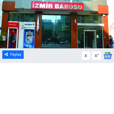
Paylaş
-
+
A
A