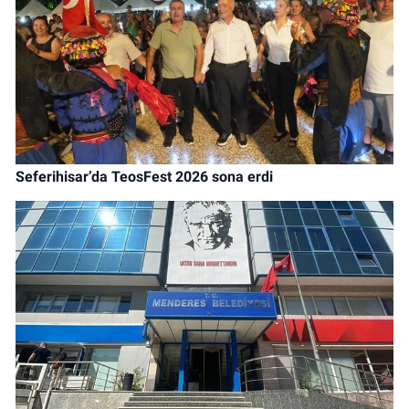
Seferihisar’da TeosFest 2026 sona erdi