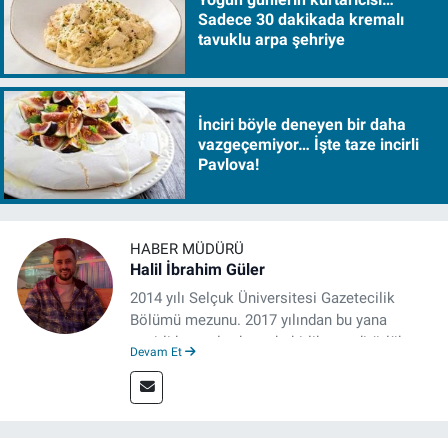
Sadece 30 dakikada kremalı
tavuklu arpa şehriye
İnciri böyle deneyen bir daha
vazgeçemiyor… İşte taze incirli
Pavlova!
HABER MÜDÜRÜ
Halil İbrahim Güler
2014 yılı Selçuk Üniversitesi Gazetecilik
Bölümü mezunu. 2017 yılından bu yana
çeşitli kurumlarda muhabirlik ve editörlük
Devam Et
yaptı. Çalışma hayatına izgazete.net’te haber
müdürü olarak devam ediyor.