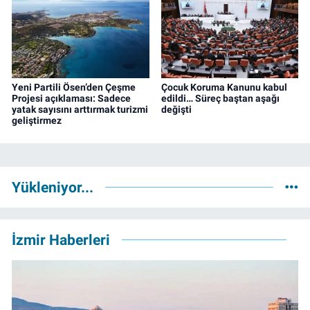
Yeni Partili Ösen’den Çeşme
Çocuk Koruma Kanunu kabul
Projesi açıklaması: Sadece
edildi… Süreç baştan aşağı
yatak sayısını arttırmak turizmi
değişti
geliştirmez
Yükleniyor...
İzmir Haberleri