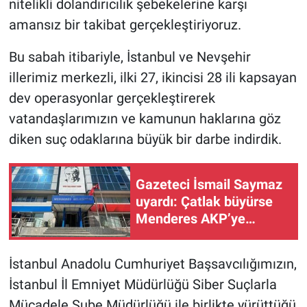
nitelikli dolandırıcılık şebekelerine karşı
amansız bir takibat gerçekleştiriyoruz.
Bu sabah itibariyle, İstanbul ve Nevşehir
illerimiz merkezli, ilki 27, ikincisi 28 ili kapsayan
dev operasyonlar gerçekleştirerek
vatandaşlarımızın ve kamunun haklarına göz
diken suç odaklarına büyük bir darbe indirdik.
Gazeteci İsmail Saymaz
uyardı: Çatlak büyürse
Menderes AKP’ye
geçebilir!
İstanbul Anadolu Cumhuriyet Başsavcılığımızın,
İstanbul İl Emniyet Müdürlüğü Siber Suçlarla
Mücadele Şube Müdürlüğü ile birlikte yürüttüğü