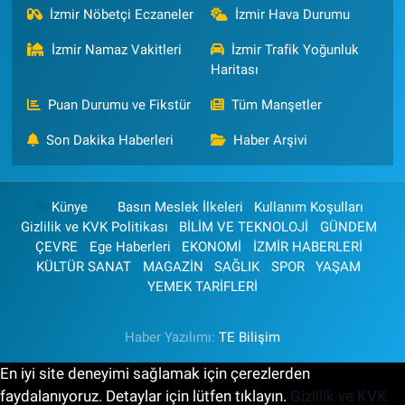
İzmir Nöbetçi Eczaneler
İzmir Hava Durumu
İzmir Namaz Vakitleri
İzmir Trafik Yoğunluk
Haritası
Puan Durumu ve Fikstür
Tüm Manşetler
Son Dakika Haberleri
Haber Arşivi
Künye
Basın Meslek İlkeleri
Kullanım Koşulları
Gizlilik ve KVK Politikası
BİLİM VE TEKNOLOJİ
GÜNDEM
ÇEVRE
Ege Haberleri
EKONOMİ
İZMİR HABERLERİ
KÜLTÜR SANAT
MAGAZİN
SAĞLIK
SPOR
YAŞAM
YEMEK TARİFLERİ
Haber Yazılımı:
TE Bilişim
En iyi site deneyimi sağlamak için çerezlerden
faydalanıyoruz. Detaylar için lütfen tıklayın.
Gizlilik ve KVK