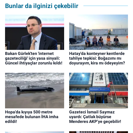
Bunlar da ilginizi çekebilir
Bakan Gürlek'ten 'internet
Hatay'da konteyner kentlerde
gazeteciliği' için yasa sinyali:
tahliye tepkisi: Boğazımı mı
Güncel ihtiyaçlar zorunlu kıldı!
doyurayım, kira mı ödeyeyim?
Hopa'da kıyıya 500 metre
Gazeteci İsmail Saymaz
mesafede bulunan İHA imha
uyardı: Çatlak büyürse
edildi!
Menderes AKP’ye geçebilir!