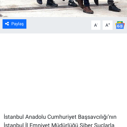
Paylaş
-
+
A
A
İstanbul Anadolu Cumhuriyet Başsavcılığı’nın
İstanbul İl Emniyet Müdürlüğü Siber Suçlarla