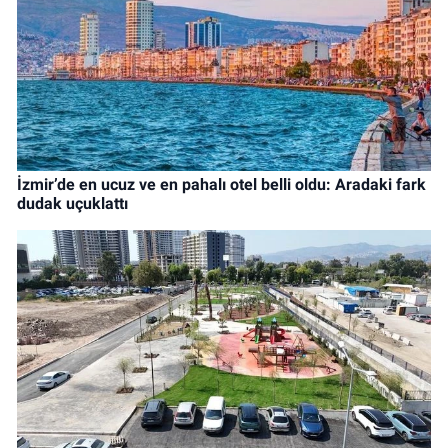
İzmir’de en ucuz ve en pahalı otel belli oldu: Aradaki fark
dudak uçuklattı