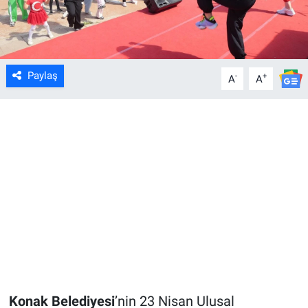
Paylaş
-
+
A
A
Konak Belediyesi
’nin 23 Nisan Ulusal