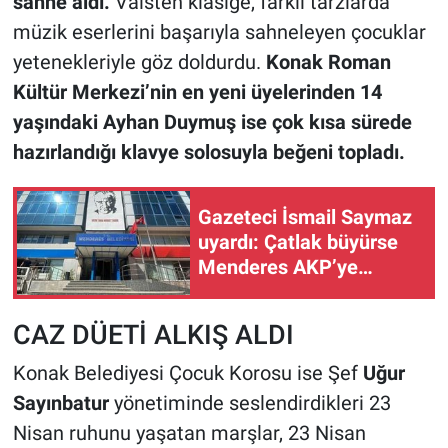
sahne aldı.
Valsten klasiğe, farklı tarzlarda
müzik eserlerini başarıyla sahneleyen çocuklar
yetenekleriyle göz doldurdu.
Konak Roman
Kültür Merkezi’nin en yeni üyelerinden 14
yaşındaki Ayhan Duymuş ise çok kısa sürede
hazırlandığı klavye solosuyla beğeni topladı.
Gazeteci İsmail Saymaz
uyardı: Çatlak büyürse
Menderes AKP’ye
geçebilir!
CAZ DÜETİ ALKIŞ ALDI
Konak Belediyesi Çocuk Korosu ise Şef
Uğur
Sayınbatur
yönetiminde seslendirdikleri 23
Nisan ruhunu yaşatan marşlar, 23 Nisan