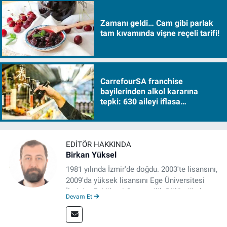
Zamanı geldi… Cam gibi parlak
tam kıvamında vişne reçeli tarifi!
CarrefourSA franchise
bayilerinden alkol kararına
tepki: 630 aileyi iflasa
sürükleyecek!
EDITÖR HAKKINDA
Birkan Yüksel
1981 yılında İzmir'de doğdu. 2003'te lisansını,
2009'da yüksek lisansını Ege Üniversitesi
İletişim Fakültesi Gazetecilik Bölümü'nde
Devam Et
tamamladı. 2011 yılında yüksek lisans
tezinden hareketle yazdığı "İdeoloji ve
Gündelik Hayatta Milliyetçilik" adlı kitabı,