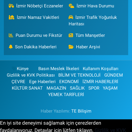
İzmir Nöbetçi Eczaneler
İzmir Hava Durumu
İzmir Namaz Vakitleri
İzmir Trafik Yoğunluk
Haritası
Puan Durumu ve Fikstür
Tüm Manşetler
Son Dakika Haberleri
Haber Arşivi
Künye
Basın Meslek İlkeleri
Kullanım Koşulları
Gizlilik ve KVK Politikası
BİLİM VE TEKNOLOJİ
GÜNDEM
ÇEVRE
Ege Haberleri
EKONOMİ
İZMİR HABERLERİ
KÜLTÜR SANAT
MAGAZİN
SAĞLIK
SPOR
YAŞAM
YEMEK TARİFLERİ
Haber Yazılımı:
TE Bilişim
En iyi site deneyimi sağlamak için çerezlerden
faydalanıyoruz. Detaylar için lütfen tıklayın.
Gizlilik ve KVK