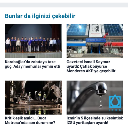
Genesis Yayınevi tarafından basıldı. 2022
yılından bu yana İz Gazete'de sayfa yapımcısı
Bunlar da ilginizi çekebilir
ve editör olarak görev yapmaktadır.
Karabağlar’da zabıtaya taze
Gazeteci İsmail Saymaz
güç: Aday memurlar yemin etti
uyardı: Çatlak büyürse
Menderes AKP’ye geçebilir!
Kritik eşik aşıldı… Buca
İzmir’in 5 ilçesinde su kesintisi:
Metrosu’nda son durum ne?
İZSU yurttaşları uyardı!